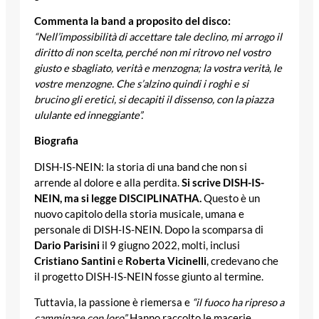
Commenta la band a proposito del disco:
“Nell’impossibilità di accettare tale declino, mi arrogo il
diritto di non scelta, perché non mi ritrovo nel vostro
giusto e sbagliato, verità e menzogna; la vostra verità, le
vostre menzogne. Che s’alzino quindi i roghi e si
brucino gli eretici, si decapiti il dissenso, con la piazza
ululante ed inneggiante”.
Biografia
DISH-IS-NEIN: la storia di una band che non si
arrende al dolore e alla perdita.
Si scrive DISH-IS-
NEIN, ma si legge DISCIPLINATHA.
Questo è un
nuovo capitolo della storia musicale, umana e
personale di DISH-IS-NEIN. Dopo la scomparsa di
Dario Parisini
il 9 giugno 2022, molti, inclusi
Cristiano Santini
e
Roberta Vicinelli
, credevano che
il progetto DISH-IS-NEIN fosse giunto al termine.
Tuttavia, la passione è riemersa e
“il fuoco ha ripreso a
camminare con loro”.
Hanno raccolto le macerie,