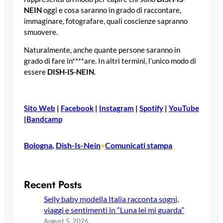
NEIN
oggi e cosa saranno in grado di raccontare,
immaginare, fotografare, quali coscienze sapranno
smuovere.
Naturalmente, anche quante persone saranno in
grado di fare in****are. In altri termini, l’unico modo di
essere
DISH-IS-NEIN
.
Sito Web
|
Facebook
|
Instagram
|
Spotify
|
YouTube
|
Bandcamp
Bologna
, 
Dish-Is-Nein
Comunicati stampa
•
Recent Posts
Selly baby modella Italia racconta sogni,
viaggi e sentimenti in “Luna lei mi guarda”
August 5, 2026