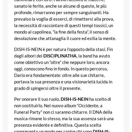
sanato le ferite, anche se alcune di queste, le più
profonde, rimarranno per sempre sanguinanti. Ha
prevalso la voglia di esserci, di rimettersi alla prova,
la necessità di raccontare di questi tempi tossici, un
mondo al capolinea, “la fine della festa”, il senso di
desolazione che attanaglia il cuore ed esilia la mente.
DISH-IS-NEIN è per natura l’opposto della stasi. Fin
dagli albori dei
DISCIPLINATHA
, la band ha avuto
come obiettivo un “oltre” che neppure loro, ancora
oggi, conoscono fino in fondo. In questo percorso,
Dario era fondamentale: oltre alle sue chitarre,
portava la sua presenza e una visionarietà lucida in
grado di spingersi oltre il presente.
Per onorare il suo ruolo,
DISH-IS-NEIN
ha scelto di
non sostituirlo. Nel nuovo album “Occidente, a
Funeral Party” non ci saranno chitarre. Il DNA della
musica rimane lo stesso, ma la sua assenza sarà una
presenza evidente e definitiva. Questa scelta
rappresenta un modo per capire chi sono
DISH-IS-