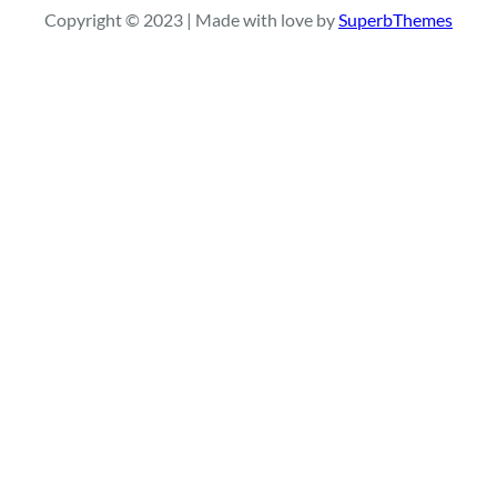
Copyright © 2023 | Made with love by
SuperbThemes
c
h