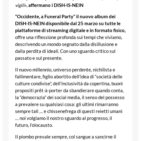
vigili
»,
affermano i DISH-IS-NEIN
“Occidente, a Funeral Party” il nuovo album dei
DISH-IS-NEIN disponibile dal 25 marzo su tutte le
piattaforme di streaming digitale e in formato fisico,
offre una riflessione profonda sui tempi che viviamo,
descrivendo un mondo segnato dalla disillusione e
dalla perdita di ideali. Con uno sguardo critico sul
passato e sul presente.
Il nuovo millennio, universo perdente, nichilista e
fallimentare, figlio abortito dell’idea di “società delle
culture condivise”, dell’inclusività da copertina, buoni
propositi prêt-à-porter da sbandierare quando conta,
la “democrazia” dei social media, il senso del possesso
a prevalere su qualsiasi cosa: gli ultimi rimarranno
sempre tali … e chissenefrega di questi reietti umani
… noi volgiamo il nostro sguardo al progresso, il
futuro, l’olocausto.
Il piombo prevale sempre, col sangue a sancirne il