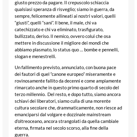
giusto prezzo da pagare. Il crepuscolo schiaccia
qualsiasi speranza di risveglio; siamo in guerra, da
sempre, felicemente allineati ai nostri valori, quelli
“giusti”, quelli “sani”. Il bene, il male, chi va
catechizzato e chi va eliminato, trasfigurato,
bullizzato, deriso. Il nemico, ovvero colui che osa
mettere in discussione il migliore dei mondi che
abbiamo plasmato, lo status quo … bombe e pennelli,
slogan e menestrelli.
Un fallimento previsto, annunciato, con buona pace
dei fautori di quel “canone europeo” miseramente e
rovinosamente fallito da decenni e come ampiamente
rimarcato anche in questo primo quarto di secolo del
terzo millennio. Del resto, e dopo tutto, siamo ancora
schiavi dei liberatori, siamo culla di una morente
cultura secolare che, drammaticamente, non riesce ad
emanciparsi dal volgare e dozzinale mainstream
d’oltreoceano, ancora strangolati da quella cambiale
eterna, firmata nel secolo scorso, alla fine della
guerra.