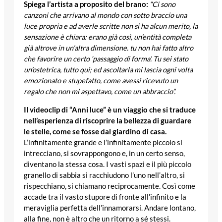
Spiega l’artista a proposito del brano:
“Ci sono
canzoni che arrivano al mondo con sotto braccio una
luce propria e ad averle scritte non si ha alcun merito, la
sensazione è chiara: erano già così, un’entità completa
già altrove in un’altra dimensione. tu non hai fatto altro
che favorire un certo ‘passaggio di forma’. Tu sei stato
un’ostetrica, tutto qui; ed ascoltarla mi lascia ogni volta
emozionato e stupefatto, come avessi ricevuto un
regalo che non mi aspettavo, come un abbraccio”.
Il videoclip di “Anni luce” è un viaggio che si traduce
nell’esperienza di riscoprire la bellezza di guardare
le stelle, come se fosse dal giardino di casa.
L’infinitamente grande e l’infinitamente piccolo si
intrecciano, si sovrappongono e, in un certo senso,
diventano la stessa cosa. I vasti spazi e il più piccolo
granello di sabbia si racchiudono l’uno nell’altro, si
rispecchiano, si chiamano reciprocamente. Così come
accade tra il vasto stupore di fronte all’infinito e la
meraviglia perfetta dell’innamorarsi. Andare lontano,
alla fine, non è altro che un ritorno a sé stessi.