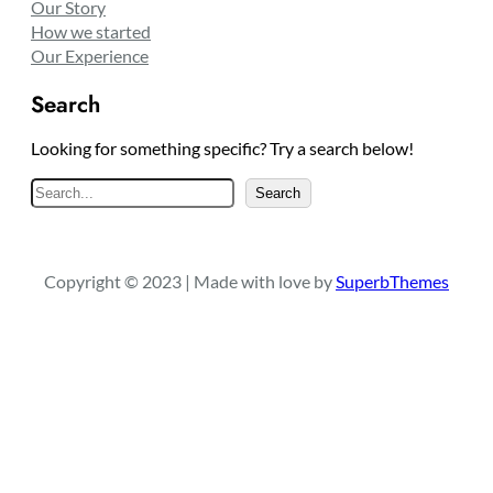
Our Story
How we started
Our Experience
Search
Looking for something specific? Try a search below!
S
Search
e
a
r
Copyright © 2023 | Made with love by
SuperbThemes
c
h