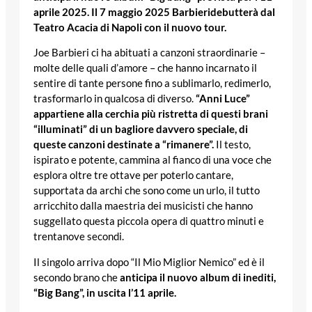
aprile 2025
. Il 7 maggio 2025
Barbieri
debutterà dal
Teatro Acacia di Napoli con il nuovo tour.
Joe
Barbieri
ci ha abituati a canzoni straordinarie –
molte delle quali d’amore – che hanno incarnato il
sentire di tante persone fino a sublimarlo, redimerlo,
trasformarlo in qualcosa di diverso.
“Anni Luce”
appartiene alla cerchia più ristretta di questi brani
“illuminati” di un bagliore davvero speciale, di
queste canzoni destinate a “rimanere”.
Il testo,
ispirato e potente, cammina al fianco di una voce che
esplora oltre tre ottave per poterlo cantare,
supportata da archi che sono come un urlo, il tutto
arricchito dalla maestria dei musicisti che hanno
suggellato questa piccola opera di quattro minuti e
trentanove secondi.
Il singolo arriva dopo “Il Mio Miglior Nemico” ed è il
secondo brano che
anticipa il nuovo album di inediti,
“Big Bang”, in uscita l’11 aprile.