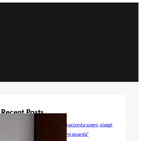
Recent Posts
Selly baby modella Italia racconta sogni, viaggi
e sentimenti in “Luna lei mi guarda”