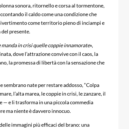
olonna sonora, ritornello e corsa al tormentone,
raccontando il caldo come una condizione che
l divertimento come territorio pieno di inciampi e
 del presente.
 e manda in crisi quelle coppie innamorate
»,
inata, dove l’attrazione convive con il caos, la
ano, la promessa di libertà con la sensazione che
 che sembrano nate per restare addosso, “Colpa
mare, l’alta marea, le coppie in crisi, le zanzare, il
le — e li trasforma in una piccola commedia
ere ma niente è davvero innocuo.
 delle immagini più efficaci del brano: una