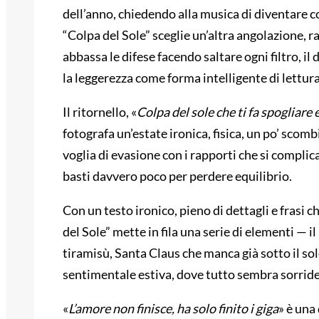
dell’anno, chiedendo alla musica di diventare c
“Colpa del Sole” sceglie un’altra angolazione, 
abbassa le difese facendo saltare ogni filtro, i
la leggerezza come forma intelligente di lettura
Il ritornello, «
Colpa del sole che ti fa spogliare
fotografa un’estate ironica, fisica, un po’ scomb
voglia di evasione con i rapporti che si complic
basti davvero poco per perdere equilibrio.
Con un testo ironico, pieno di dettagli e frasi
del Sole” mette in fila una serie di elementi — il 
tiramisù, Santa Claus che manca già sotto il so
sentimentale estiva, dove tutto sembra sorrid
«
L’amore non finisce, ha solo finito i giga
» è una