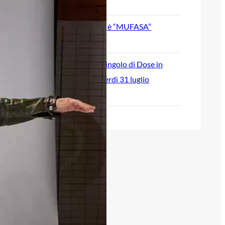
August 5, 2026
SVOSIL: il nuovo singolo è “MUFASA”
July 30, 2026
“Break Time” è il nuovo singolo di Dose in
radio e in digitale da venerdì 31 luglio
July 28, 2026