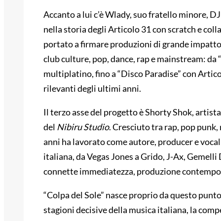
Accanto a lui c’è Wlady, suo fratello minore, D
nella storia degli Articolo 31 con scratch e coll
portato a firmare produzioni di grande impatt
club culture, pop, dance, rap e mainstream: da 
multiplatino, fino a “Disco Paradise” con Articol
rilevanti degli ultimi anni.
Il terzo asse del progetto è Shorty Shok, artis
del
Nibiru Studio
. Cresciuto tra rap, pop punk,
anni ha lavorato come autore, producer e voca
italiana, da Vegas Jones a Grido, J-Ax, Gemelli
connette immediatezza, produzione contempora
“Colpa del Sole” nasce proprio da questo punto d
stagioni decisive della musica italiana, la comp