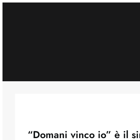
Skip
to
content
“Domani vinco io” è il s