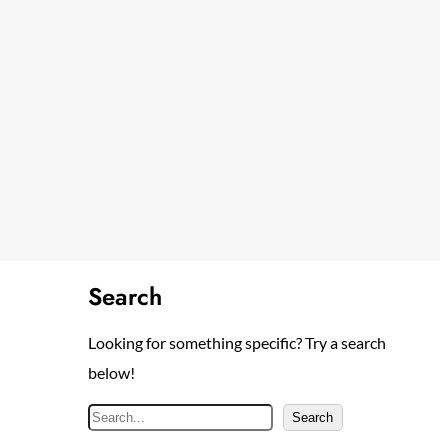
Search
Looking for something specific? Try a search
below!
S
Search
e