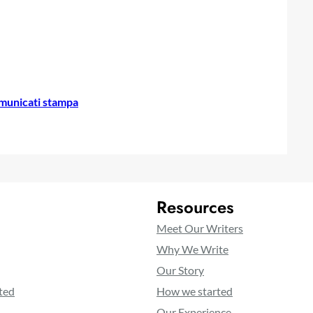
municati stampa
Resources
Meet Our Writers
Why We Write
Our Story
ted
How we started
Our Experience