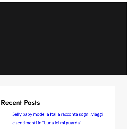
Recent Posts
Selly baby modella Italia racconta sogni, viaggi
e sentimenti in “Luna lei mi guarda”