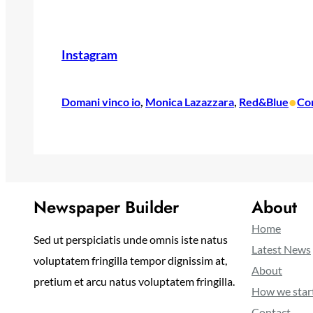
Instagram
•
Domani vinco io
, 
Monica Lazazzara
, 
Red&Blue
Co
Newspaper Builder
About
Home
Sed ut perspiciatis unde omnis iste natus
Latest News
voluptatem fringilla tempor dignissim at,
About
pretium et arcu natus voluptatem fringilla.
How we star
Contact