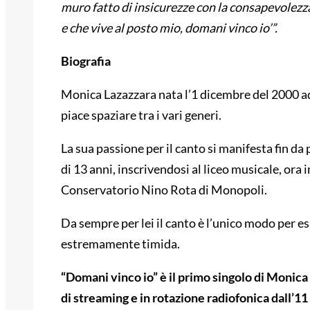
muro fatto di insicurezze con la consapevolezza
e che vive al posto mio, domani vinco io’”.
Biografia
Monica Lazazzara nata l’1 dicembre del 2000 ad
piace spaziare tra i vari generi.
La sua passione per il canto si manifesta fin da p
di 13 anni, inscrivendosi al liceo musicale, ora
Conservatorio Nino Rota di Monopoli.
Da sempre per lei il canto è l’unico modo per e
estremamente timida.
“Domani vinco io” è il primo singolo di Monica 
di streaming e in rotazione radiofonica dall’1