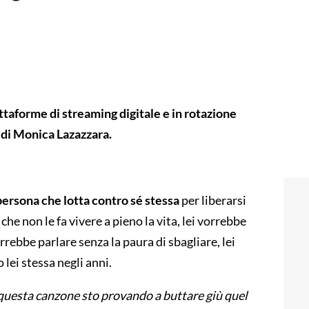
ttaforme di streaming digitale e in rotazione
o di Monica Lazazzara.
persona che lotta contro sé stessa
per liberarsi
he non le fa vivere a pieno la vita, lei vorrebbe
orrebbe parlare senza la paura di sbagliare, lei
 lei stessa negli anni.
uesta canzone sto provando a buttare giù quel