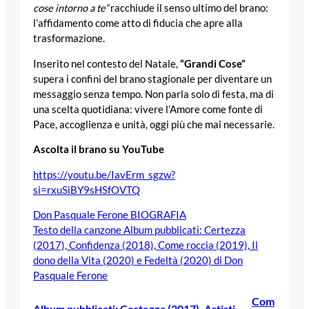
cose intorno a te”
racchiude il senso ultimo del brano:
l’affidamento come atto di fiducia che apre alla
trasformazione.
Inserito nel contesto del Natale,
“Grandi Cose”
supera i confini del brano stagionale per diventare un
messaggio senza tempo. Non parla solo di festa, ma di
una scelta quotidiana: vivere l’Amore come fonte di
Pace, accoglienza e unità, oggi più che mai necessarie.
Ascolta il brano su YouTube
https://youtu.be/IavErm_sgzw?
si=rxuSiBY9sHSfOVTQ
Don Pasquale Ferone BIOGRAFIA
Testo della canzone Album pubblicati: Certezza
(2017), Confidenza (2018), Come roccia (2019), Il
dono della Vita (2020) e Fedeltà (2020) di Don
Pasquale Ferone
Com
Album pubblicati: Certezza (2017)
, 
Artisti