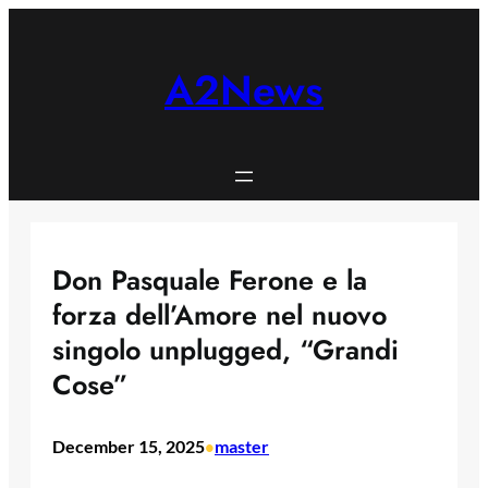
Skip
to
content
A2News
Don Pasquale Ferone e la
forza dell’Amore nel nuovo
singolo unplugged, “Grandi
Cose”
December 15, 2025
master
•