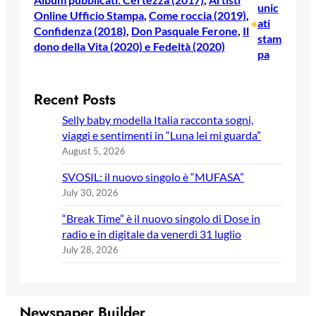
unic
Online Ufficio Stampa
, 
Come roccia (2019)
, 
ati
•
Confidenza (2018)
, 
Don Pasquale Ferone
, 
Il
stam
dono della Vita (2020) e Fedeltà (2020)
pa
Recent Posts
Selly baby modella Italia racconta sogni,
viaggi e sentimenti in “Luna lei mi guarda”
August 5, 2026
SVOSIL: il nuovo singolo è “MUFASA”
July 30, 2026
“Break Time” è il nuovo singolo di Dose in
radio e in digitale da venerdì 31 luglio
July 28, 2026
Newspaper Builder