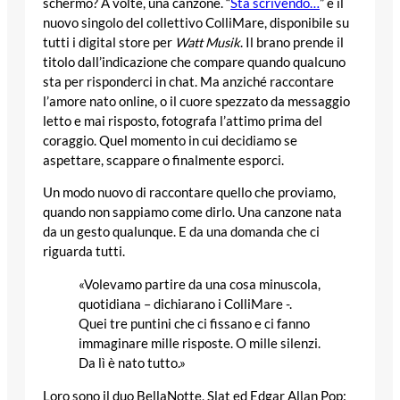
schermo? A volte, una canzone. “
Sta scrivendo…
” è il
nuovo singolo del collettivo ColliMare, disponibile su
tutti i digital store per
Watt Musik
. Il brano prende il
titolo dall’indicazione che compare quando qualcuno
sta per risponderci in chat. Ma anziché raccontare
l’amore nato online, o il cuore spezzato da messaggio
letto e mai risposto, fotografa l’attimo prima del
coraggio. Quel momento in cui decidiamo se
aspettare, scappare o finalmente esporci.
Un modo nuovo di raccontare quello che proviamo,
quando non sappiamo come dirlo. Una canzone nata
da un gesto qualunque. E da una domanda che ci
riguarda tutti.
«Volevamo partire da una cosa minuscola,
quotidiana – dichiarano i ColliMare -.
Quei tre puntini che ci fissano e ci fanno
immaginare mille risposte. O mille silenzi.
Da lì è nato tutto.»
Loro sono il duo BellaNotte, Slat ed Edgar Allan Pop: