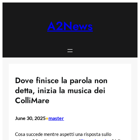
Skip
to
content
A2News
Dove finisce la parola non
detta, inizia la musica dei
ColliMare
June 30, 2025
master
•
Cosa succede mentre aspetti una risposta sullo