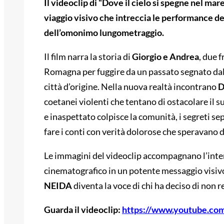
Il videoclip di “Dove il cielo si spegne nel mar
viaggio visivo che intreccia le performance de
dell’omonimo lungometraggio.
Il film narra la storia di
Giorgio e Andrea
, due f
Romagna per fuggire da un passato segnato dal b
città d’origine. Nella nuova realtà incontrano
D
coetanei violenti che tentano di ostacolare il 
e inaspettato colpisce la comunità, i segreti sep
fare i conti con verità dolorose che speravano di 
Le immagini del videoclip accompagnano l’inten
cinematografico in un potente messaggio visivo 
NEIDA
diventa la voce di chi ha deciso di non re
Guarda il videoclip:
https://www.youtube.c