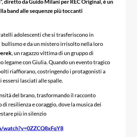
e”, diretto da Guido Milani per REC Original, è un
lla band alle sequenze più toccanti
ratelli adolescenti che si trasferiscono in
ullismo e da un mistero irrisolto nella loro
erek
, un ragazzo vittima di un gruppo di
suo legame con Giulia. Quando un evento tragico
olti riaffiorano, costringendo i protagonisti a
essersi lasciati alle spalle.
sità del brano, trasformando il racconto
di resilienza e coraggio, dove la musica dei
stare più in silenzio
om/watch?v=0ZZCQ8xFqY8