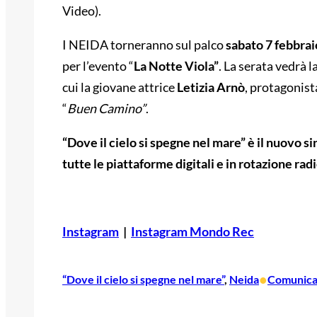
Video).
I NEIDA torneranno sul palco
sabato 7 febbra
per l’evento “
La Notte Viola”
. La serata vedrà l
cui la giovane attrice
Letizia Arnò
, protagonist
“
Buen Camino”
.
“Dove il cielo si spegne nel mare” è il nuovo s
tutte le piattaforme digitali e in rotazione ra
Instagram
|
Instagram Mondo Rec
•
“Dove il cielo si spegne nel mare”
, 
Neida
Comunica