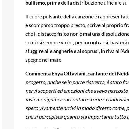
bullismo
, prima della distribuzione ufficiale s
Il cuore pulsante della canzone è rappresentato
e scomparso troppo presto, scrive al proprio fr
che il distacco fisico non è mai una dissoluzion
sentirsi sempre vicini; per incontrarsi, basterà
sfuggire alle angherie e ai soprusi, in riva all’Adri
spegne nel mare.
Commenta Enya Ottaviani, cantante dei Neida,
progetto, anche se in parte ristretta, è stato for
nervi scoperti ed emozioni che avevo nascosto e
insieme significa raccontare storie e condivide
spero vivamente arrivi in modo diretto come, p
che si percepisca quanto sia importante tutto q