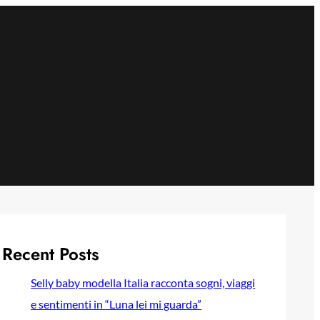
Recent Posts
Selly baby modella Italia racconta sogni, viaggi
e sentimenti in “Luna lei mi guarda”