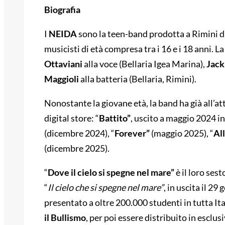
Biografia
I
NEIDA
sono la teen-band prodotta a Rimini 
musicisti di età compresa tra i 16 e i 18 anni. 
Ottaviani
alla voce (Bellaria Igea Marina),
Jack
Maggioli
alla batteria (Bellaria, Rimini).
Nonostante la giovane età, la band ha già all’att
digital store: “
Battito”
, uscito a maggio 2024 i
(dicembre 2024), “
Forever”
(maggio 2025), “
All
(dicembre 2025).
“
Dove il cielo si spegne nel mare”
è il loro ses
“
Il cielo che si spegne nel mare”
, in uscita il 2
presentato a oltre 200.000 studenti in tutta Ita
il Bullismo
, per poi essere distribuito in esclus