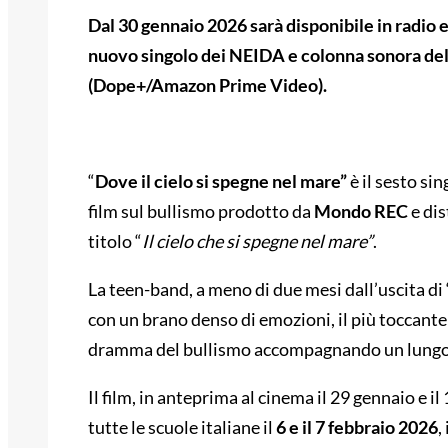
Dal 30 gennaio 2026 sarà disponibile in radio e 
nuovo singolo dei NEIDA e colonna sonora del
(Dope+/Amazon Prime Video).
“
Dove il cielo si spegne nel mare”
è il sesto si
film sul bullismo prodotto da
Mondo REC
e dis
titolo “
Il cielo che si spegne nel mare”
.
La teen-band, a meno di due mesi dall’uscita di 
con un brano denso di emozioni, il più toccante
dramma del bullismo accompagnando un lungom
Il film, in anteprima al cinema il 29 gennaio e i
tutte le scuole italiane il
6 e il 7 febbraio 2026
,