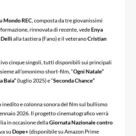
da
Mondo REC
, composta da tre giovanissimi
La formazione, rinnovata di recente, vede
Enya
 Delli
alla tastiera (Fano) e il veterano
Cristian
ivo cinque singoli, tutti disponibili sui principali
nsieme all’omonimo short-film, “
Ogni Natale”
a Baia”
(luglio 2025) e “
Seconda Chance”
to inedito e colonna sonora del film sul bullismo
9 gennaio 2026. Il progetto cinematografico verrà
lia in occasione della
Giornata Nazionale contro
iva su
Dope+
(disponibile su Amazon Prime