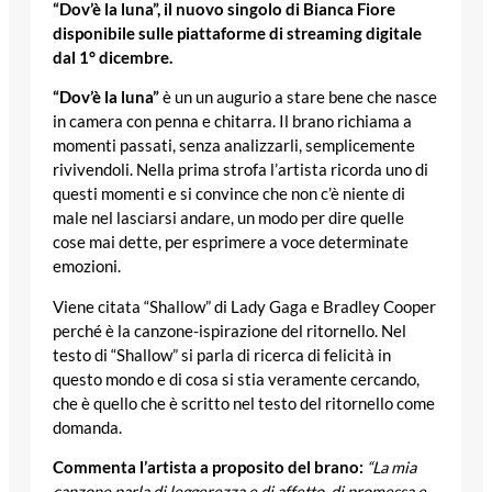
“Dov’è la luna”, il nuovo singolo di Bianca Fiore
disponibile sulle piattaforme di streaming digitale
dal 1° dicembre.
“Dov’è la luna”
è un un augurio a stare bene che nasce
in camera con penna e chitarra. Il brano richiama a
momenti passati, senza analizzarli, semplicemente
rivivendoli. Nella prima strofa l’artista ricorda uno di
questi momenti e si convince che non c’è niente di
male nel lasciarsi andare, un modo per dire quelle
cose mai dette, per esprimere a voce determinate
emozioni.
Viene citata “Shallow” di Lady Gaga e Bradley Cooper
perché è la canzone-ispirazione del ritornello. Nel
testo di “Shallow” si parla di ricerca di felicità in
questo mondo e di cosa si stia veramente cercando,
che è quello che è scritto nel testo del ritornello come
domanda.
Commenta l’artista a proposito del brano:
“La mia
canzone parla di leggerezza e di affetto, di promessa e