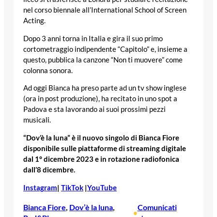
nel corso biennale all’International School of Screen
Acting.
Dopo 3 anni torna in Italia e gira il suo primo
cortometraggio indipendente “Capitolo” e, insieme a
questo, pubblica la canzone “Non ti muovere” come
colonna sonora.
Ad oggi Bianca ha preso parte ad un tv show inglese
(ora in post produzione), ha recitato in uno spot a
Padova e sta lavorando ai suoi prossimi pezzi
musicali.
“Dov’è la luna” è il nuovo singolo di Bianca Fiore
disponibile sulle piattaforme di streaming digitale
dal 1° dicembre 2023 e in rotazione radiofonica
dall’8 dicembre.
Instagram
|
TikTok
|
YouTube
Bianca Fiore
, 
Dov’è la luna
, 
Comunicati
•