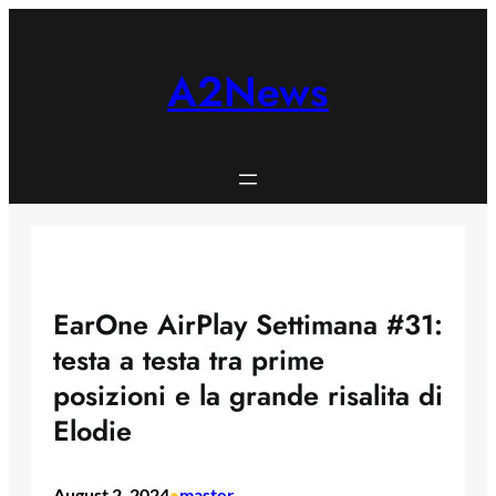
Skip
to
content
A2News
EarOne AirPlay Settimana #31:
testa a testa tra prime
posizioni e la grande risalita di
Elodie
August 2, 2024
master
•