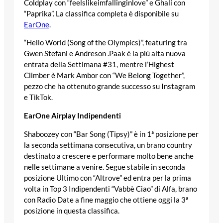
Coldplay con “feelslikeimfallinginlove” e Ghali con
“Paprika”. La classifica completa è disponibile su
EarOne
.
“Hello World (Song of the Olympics)”, featuring tra
Gwen Stefani e Andreson .Paak è la più alta nuova
entrata della Settimana #31, mentre l’Highest
Climber è Mark Ambor con “We Belong Together”,
pezzo che ha ottenuto grande successo su Instagram
e TikTok.
EarOne Airplay Indipendenti
Shaboozey con “Bar Song (Tipsy)” è in 1ª posizione per
la seconda settimana consecutiva, un brano country
destinato a crescere e performare molto bene anche
nelle settimane a venire. Segue stabile in seconda
posizione Ultimo con “Altrove” ed entra per la prima
volta in Top 3 Indipendenti “Vabbè Ciao” di Alfa, brano
con Radio Date a fine maggio che ottiene oggi la 3ª
posizione in questa classifica.