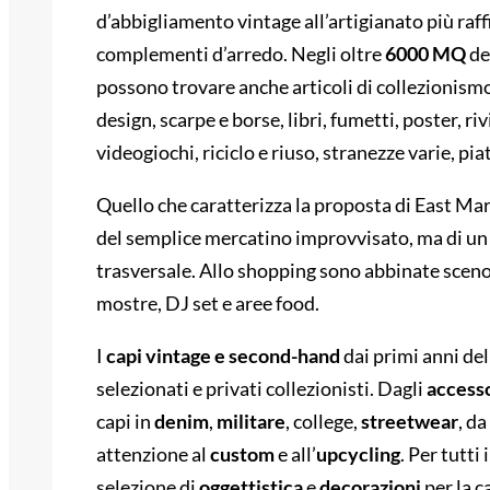
d’abbigliamento vintage all’artigianato più raffin
complementi d’arredo. Negli oltre
6000 MQ
de
possono trovare anche articoli di collezionismo
design, scarpe e borse, libri, fumetti, poster, ri
videogiochi, riciclo e riuso, stranezze varie, pia
Quello che caratterizza la proposta di East Ma
del semplice mercatino improvvisato, ma di un
trasversale. Allo shopping sono abbinate scenog
mostre, DJ set e aree food.
I
capi vintage e second-hand
dai primi anni de
selezionati e privati collezionisti. Dagli
access
capi in
denim
,
militare
, college,
streetwear
, da
attenzione al
custom
e all’
upcycling
. Per tutti
selezione di
oggettistica
e
decorazioni
per la ca