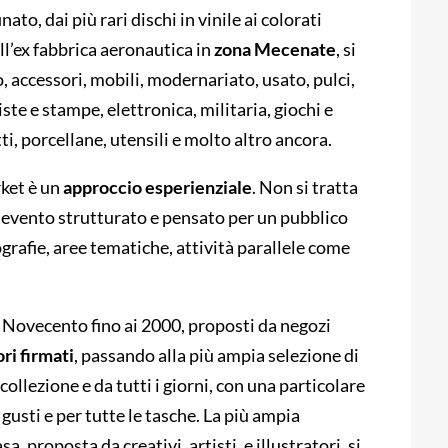
ato, dai più rari dischi in vinile ai colorati
ll’ex fabbrica aeronautica in
zona Mecenate
, si
, accessori, mobili, modernariato, usato, pulci,
viste e stampe, elettronica, militaria, giochi e
tti, porcellane, utensili e molto altro ancora.
rket è un
approccio esperienziale
. Non si tratta
 evento strutturato e pensato per un pubblico
rafie, aree tematiche, attività parallele come
l Novecento fino ai 2000, proposti da negozi
ori
firmati
, passando alla più ampia selezione di
 collezione e da tutti i giorni, con una particolare
 i gusti e per tutte le tasche. La più ampia
sa, proposta da creativi, artisti, e illustratori, si