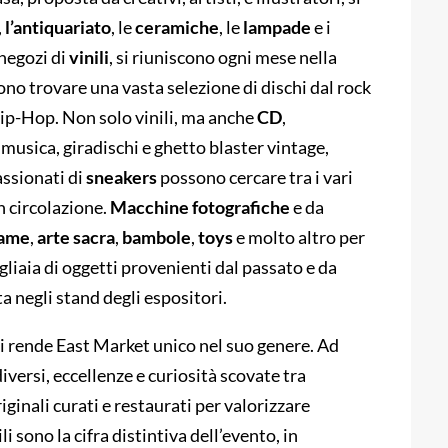
,
l’antiquariato
, le
ceramiche
, le
lampade
e i
 negozi di
vinili
, si riuniscono ogni mese nella
ono trovare una vasta selezione di dischi dal rock
l’Hip-Hop. Non solo vinili, ma anche
CD
,
 musica, giradischi e ghetto blaster vintage,
assionati di
sneakers
possono cercare tra i vari
n circolazione.
Macchine
fotografiche
e da
game
,
arte
sacra
,
bambole
,
toys
e molto altro per
Migliaia di oggetti provenienti dal passato e da
ta negli stand degli espositori.
tti rende East Market unico nel suo genere. Ad
versi, eccellenze e curiosità scovate tra
iginali curati e restaurati per valorizzare
li sono la cifra distintiva dell’evento, in