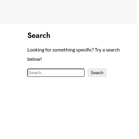
Search
Looking for something specific? Try a search
below!
S
Search
e
a
r
c
h