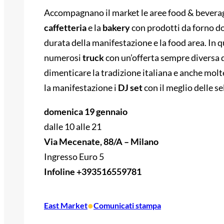
Accompagnano il market le aree food & beverage
caffetteria
e la
bakery
con prodotti da forno dol
durata della manifestazione e la food area. In 
numerosi
truck
con un’offerta sempre diversa d
dimenticare la tradizione italiana e anche molt
la manifestazione i
DJ set
con il meglio delle s
domenica 19 gennaio
dalle 10 alle 21
Via Mecenate, 88/A – Milano
Ingresso Euro 5
Infoline +393516559781
•
East Market
Comunicati stampa