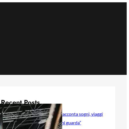
Recent Posts
Selly baby modella Italia racconta sogni, viaggi
e sentimenti in “Luna lei mi guarda”