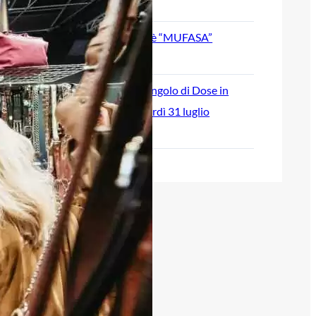
August 5, 2026
SVOSIL: il nuovo singolo è “MUFASA”
July 30, 2026
“Break Time” è il nuovo singolo di Dose in
radio e in digitale da venerdì 31 luglio
July 28, 2026