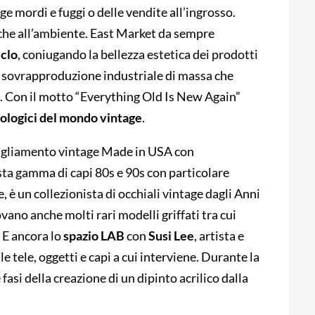
e mordi e fuggi o delle vendite all’ingrosso.
che all’ambiente. East Market da sempre
iclo
, coniugando la bellezza estetica dei prodotti
la sovrapproduzione industriale di massa che
 Con il motto “Everything Old Is New Again”
ecologici del mondo vintage
.
bbigliamento vintage Made in USA con
sta gamma di capi 80s e 90s con particolare
e, è un collezionista di occhiali vintage dagli Anni
vano anche molti rari modelli griffati tra cui
 E ancora lo
spazio LAB
con
Susi
Lee
, artista e
e tele, oggetti e capi a cui interviene. Durante la
fasi della creazione di un dipinto acrilico dalla