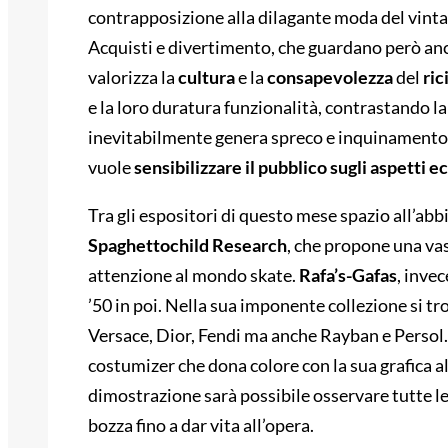
contrapposizione alla dilagante moda del vintag
Acquisti e divertimento, che guardano però an
valorizza la
cultura
e la
consapevolezza
del
ric
e la loro duratura funzionalità, contrastando 
inevitabilmente genera spreco e inquinamento.
vuole
sensibilizzare il pubblico sugli aspetti 
Tra gli espositori di questo mese spazio all’a
Spaghettochild
Research
, che propone una va
attenzione al mondo skate.
Rafa’s-Gafas
, invec
’50 in poi. Nella sua imponente collezione si tro
Versace, Dior, Fendi ma anche Rayban e Persol.
costumizer che dona colore con la sua grafica all
dimostrazione sarà possibile osservare tutte le 
bozza fino a dar vita all’opera.