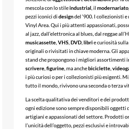
mescola con lo stile
industrial
, il
modernariato
pezzi iconici di
design
del ‘900. I collezionisti e
Vinyl Area. Qui i più attenti appassionati, poss
al jazz, dall’elettronica al blues, dal reggae al
musicassette
,
VHS
,
DVD
,
libri
e curiosità sulla
originali o rivisitati in chiave moderna. Gli app
stand che propongono i migliori assortimenti i
scrivere
,
figurine
, ma anche
biciclette
,
video
i più curiosi o per i collezionisti più esigenti. 
tutto il mondo, rivivono una seconda o terza vi
La scelta qualitativa dei venditori e dei prodo
ogni edizione sono sempre disponibili oggetti di
artigiani e appassionati del settore. Prodotti or
l’unicità dell’oggetto, pezzi esclusivi e introvabi