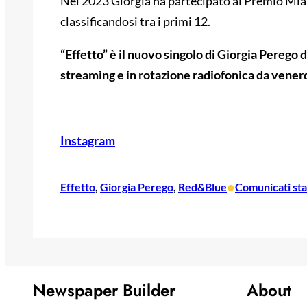
Nel 2023 Giorgia ha partecipato al Premio Mia M
classificandosi tra i primi 12.
“Effetto” è il nuovo singolo di Giorgia Perego d
streaming e in rotazione radiofonica da vener
Instagram
•
Effetto
, 
Giorgia Perego
, 
Red&Blue
Comunicati st
Newspaper Builder
About