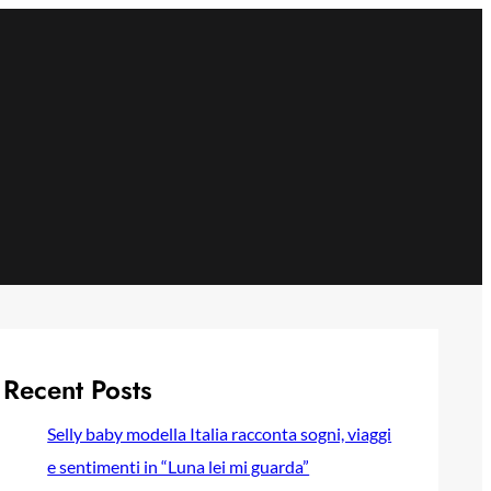
Recent Posts
Selly baby modella Italia racconta sogni, viaggi
e sentimenti in “Luna lei mi guarda”