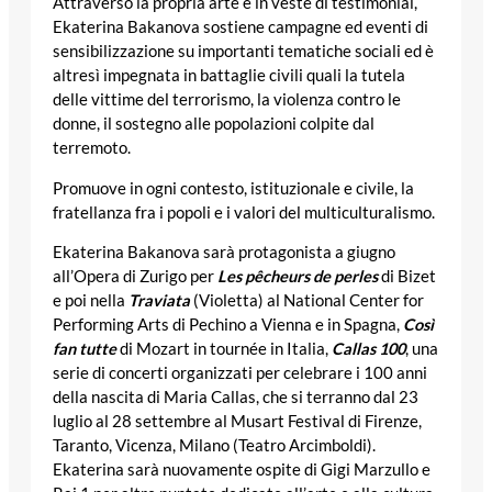
Attraverso la propria arte e in veste di testimonial,
Ekaterina Bakanova sostiene campagne ed eventi di
sensibilizzazione su importanti tematiche sociali ed è
altresì impegnata in battaglie civili quali la tutela
delle vittime del terrorismo, la violenza contro le
donne, il sostegno alle popolazioni colpite dal
terremoto.
Promuove in ogni contesto, istituzionale e civile, la
fratellanza fra i popoli e i valori del multiculturalismo.
Ekaterina Bakanova sarà protagonista a giugno
all’Opera di Zurigo per
Les pêcheurs de perles
di Bizet
e poi nella
Traviata
(Violetta) al National Center for
Performing Arts di Pechino a Vienna e in Spagna,
Così
fan tutte
di Mozart in tournée in Italia,
Callas 100
, una
serie di concerti organizzati per celebrare i 100 anni
della nascita di Maria Callas, che si terranno dal 23
luglio al 28 settembre al Musart Festival di Firenze,
Taranto, Vicenza, Milano (Teatro Arcimboldi).
Ekaterina sarà nuovamente ospite di Gigi Marzullo e