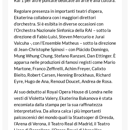
Rai 1 per altre puntate dedicate all’arte e alla cultura.
Regolare presenza in importanti teatri d’opera,
Ekaterina collabora con i maggiori direttori
d’orchestra. Si è esibita in diverse occasioni con
l’Orchestra Nazionale Sinfonica della RAI – sotto la
direzione di Fabio Luisi, Steven Mercurio e Jurai
Valcuha -, con l’Ensemble Matheus – sotto la direzione
di Jean-Christophe Spinosi – con Plácido Domingo,
Mung Whung Chung, Stefano Ranzani, Dan Ettinger. È
apparsa nelle produzioni di famosi registi come Mario
Martone, Franco Zeffirelli, Achim Freyer, Calixto
Bieito, Robert Carsen, Henning Brockhaus, Richard
Eyre, Hugo de Ana, Renoud Doucet, Andrea de Rosa.
Al suo debutto al Royal Opera House di Londra nelle
vesti di Violetta Valery, Ekaterina Bakanova è stata
encomiata dalla stampa per la sua raffinatezza
interpretativa. Da allora calca i più importanti
palcoscenici del mondo quali la Staatsoper di Dresda,
l’Arena di Verona, il Teatro Real di Madrid, il Teatro