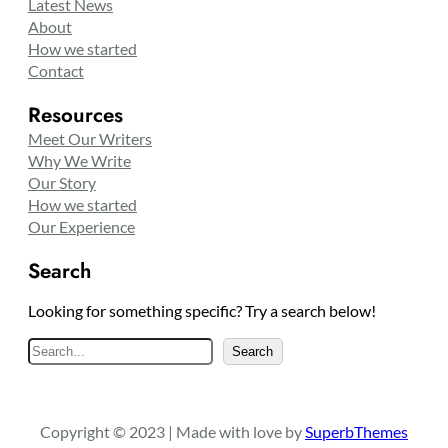
Latest News
About
How we started
Contact
Resources
Meet Our Writers
Why We Write
Our Story
How we started
Our Experience
Search
Looking for something specific? Try a search below!
S
Search
e
a
r
Copyright © 2023 | Made with love by
SuperbThemes
c