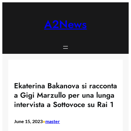
Skip
to
content
A2News
Ekaterina Bakanova si racconta
a Gigi Marzullo per una lunga
intervista a Sottovoce su Rai 1
June 15, 2023
master
•