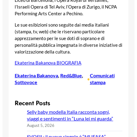
Liceo di Barcellona, l’Opera Royal di Versailles,
l’Israeli Opera di Tel Aviv, l’Opera di Zurigo, il NCPA
Performing Arts Center a Pechino.
Le sue esibizioni sono seguite dai media italiani
(stampa, tv, web) che le riservano particolare
apprezzamento per le sue doti di soprano e di
personalità pubblica impegnata in diverse iniziative di
valorizzazione della cultura.
Ekaterina Bakanova BIOGRAFIA
Ekaterina Bakanova
, 
Red&Blue
, 
Comunicati
•
Sottovoce
stampa
Recent Posts
Selly baby modella Italia racconta sogni,
viaggi e sentimenti in “Luna lei mi guarda”
August 5, 2026
SVOSIL: il nuovo singolo è “MUFASA”