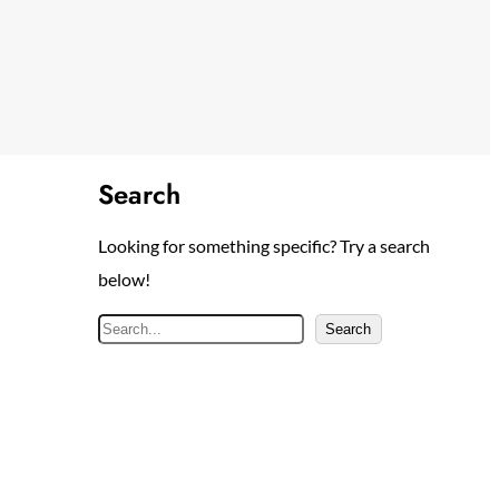
Search
Looking for something specific? Try a search
below!
S
Search
e
a
r
c
h