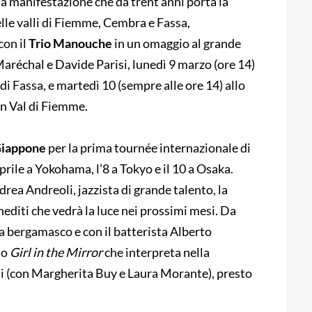
 la manifestazione che da trent’anni porta la
elle valli di Fiemme, Cembra e Fassa,
con il
Trio Manouche
in un omaggio al grande
aréchal e Davide Parisi, lunedì 9 marzo (ore 14)
 di Fassa, e martedì 10 (sempre alle ore 14) allo
in Val di Fiemme.
iappone
per la prima tournée internazionale di
aprile a Yokohama, l’8 a Tokyo e il 10 a Osaka.
rea Andreoli, jazzista di grande talento, la
nediti che vedrà la luce nei prossimi mesi. Da
ta bergamasco e con il batterista Alberto
no
Girl in the Mirror
che interpreta nella
ni (con Margherita Buy e Laura Morante), presto