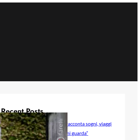
Recent Posts
Selly baby modella Italia racconta sogni, viaggi
e sentimenti in “Luna lei mi guarda”