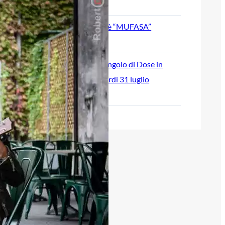
August 5, 2026
SVOSIL: il nuovo singolo è “MUFASA”
July 30, 2026
“Break Time” è il nuovo singolo di Dose in
radio e in digitale da venerdì 31 luglio
July 28, 2026