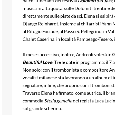
palchi itineranti del festival
Dolomiti Ski Jazz
,
musica in alta quota, sulle Dolomiti trentine d
direttamente sulle piste da sci. Elena si esibirà 
Django Reinhardt, insieme ai chitarristi Yann M
al Rifugio Fuciade, al Passo S. Pellegrino, in Val
Chalet Caserina, in località Pampeago-Tesero, 
Il mese successivo, inoltre, Andreoli volerà in
G
Beautiful Love
. Tre le date in programma: il 7 
Non solo: con il trombonista e compositore And
vocalist milanese sta lavorando a un album di i
segnalare, infine, che proprio con il trombonis
Traverso Elena ha firmato, come autrice, il bra
commedia
Stella gemella
del regista Luca Luci
sul grande schermo.