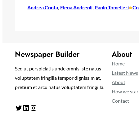
•
Andrea Conta
, 
Elena Andreoli
, 
Paolo Tomelleri
Co
Newspaper Builder
About
Home
Sed ut perspiciatis unde omnis iste natus
Latest News
voluptatem fringilla tempor dignissim at,
About
pretium et arcu natus voluptatem fringilla.
How we star
Contact
Twitter
LinkedIn
Instagram