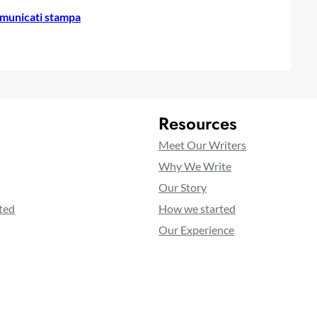
municati stampa
Resources
Meet Our Writers
Why We Write
Our Story
ted
How we started
Our Experience