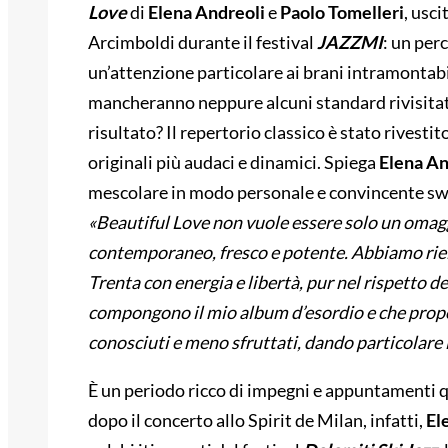
Love
di
Elena Andreoli
e
Paolo Tomelleri
, usc
Arcimboldi durante il festival
JAZZMI
: un per
un’attenzione particolare ai brani intramontabi
mancheranno neppure alcuni standard rivisitati
risultato? Il repertorio classico è stato rivest
originali più audaci e dinamici. Spiega
Elena An
mescolare in modo personale e convincente swin
«Beautiful Love non vuole essere solo un omaggi
contemporaneo, fresco e potente. Abbiamo rielab
Trenta con energia e libertà, pur nel rispetto de
compongono il mio album d’esordio e che propon
conosciuti e meno sfruttati, dando particolare 
È un periodo ricco di impegni e appuntamenti q
dopo il concerto allo Spirit de Milan, infatti,
El