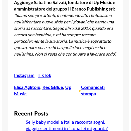
Aggiunge Sabatino Salvati, fondatore di Up Music e
amministratore del gruppo Il Branco Publishing srl:
“Siamo sempre attenti, mantenendo alto l’entusiasmo
nell’affrontare nuove sfide per i giovani che hanno una
storia da raccontare. Seguo Elisa dal 2017, quando era
ancora una bambina, e mi ha sempre toccato
particolarmente la sua storia. La musica è soprattutto
questo, dare voce a chi ha quella luce negli occhi e
nell’anima. Non ci resta che continuare a lavorare sodo”.
Instagram
|
TikTok
Elisa Aglitoiu
, 
Red&Blue
, 
Up
Comunicati
•
Music
stampa
Recent Posts
Selly baby modella Italia racconta sogni,
viaggi e sentimenti in “Luna lei mi guarda”