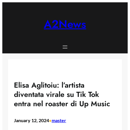
Skip
to
content
A2News
Elisa Aglitoiu: l’artista
diventata virale su Tik Tok
entra nel roaster di Up Music
January 12, 2024
master
•