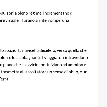
ropulsori a pieno regime, incrementano di
re visuale. Il brano si interrompe, una
lo spazio, la navicella decelera, verso quella che
lori e luci abbaglianti. I viaggiatori intravedono
 piano che si avvicinano, iniziano ad ammirare
 trasmetta all’ascoltatore un senso di oblio, e un
Terra.