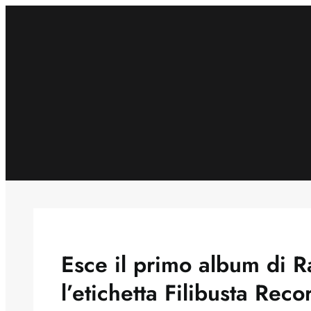
Skip
to
content
Esce il primo album di R
l’etichetta Filibusta Reco