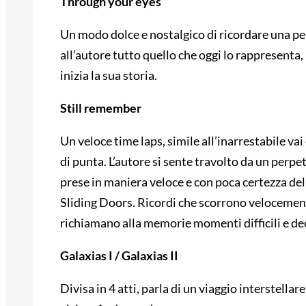
Through your eyes
Un modo dolce e nostalgico di ricordare una p
all’autore tutto quello che oggi lo rappresenta, 
inizia la sua storia.
Still remember
Un veloce time laps, simile all’inarrestabile vai
di punta. L’autore si sente travolto da un perpe
prese in maniera veloce e con poca certezza de
Sliding Doors. Ricordi che scorrono velocemente
richiamano alla memorie momenti difficili e dec
Galaxias I / Galaxias II
Divisa in 4 atti, parla di un viaggio interstellar