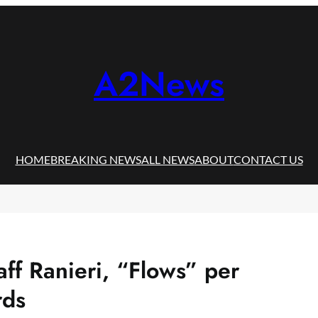
A2News
HOME
BREAKING NEWS
ALL NEWS
ABOUT
CONTACT US
aff Ranieri, “Flows” per
rds