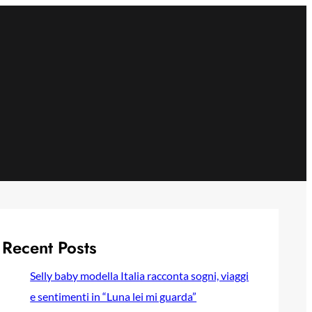
Recent Posts
Selly baby modella Italia racconta sogni, viaggi
e sentimenti in “Luna lei mi guarda”