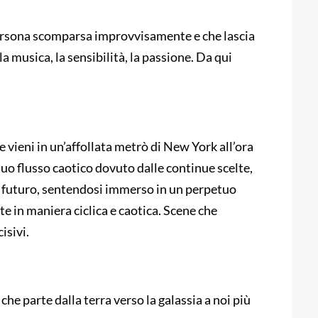
ersona scomparsa improvvisamente e che lascia
la musica, la sensibilità, la passione. Da qui
 e vieni in un’affollata metrò di New York all’ora
tuo flusso caotico dovuto dalle continue scelte,
l futuro, sentendosi immerso in un perpetuo
 in maniera ciclica e caotica. Scene che
isivi.
e che parte dalla terra verso la galassia a noi più