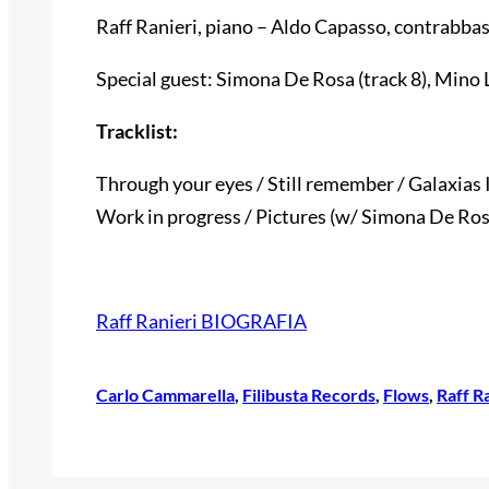
Raff Ranieri, piano – Aldo Capasso, contrabbas
Special guest: Simona De Rosa (track 8), Mino L
Tracklist:
Through your eyes / Still remember / Galaxias I
Work in progress / Pictures (w/ Simona De Ros
Raff Ranieri BIOGRAFIA
Carlo Cammarella
, 
Filibusta Records
, 
Flows
, 
Raff R