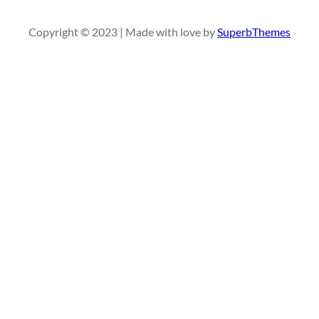
a
r
Copyright © 2023 | Made with love by
SuperbThemes
c
h