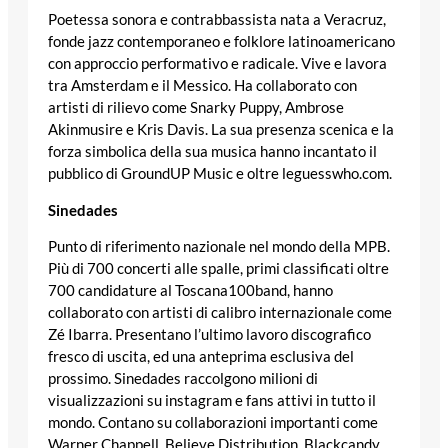
Poetessa sonora e contrabbassista nata a Veracruz,
fonde jazz contemporaneo e folklore latinoamericano
con approccio performativo e radicale. Vive e lavora
tra Amsterdam e il Messico. Ha collaborato con
artisti di rilievo come Snarky Puppy, Ambrose
Akinmusire e Kris Davis. La sua presenza scenica e la
forza simbolica della sua musica hanno incantato il
pubblico di GroundUP Music e oltre leguesswho.com.
Sinedades
Punto di riferimento nazionale nel mondo della MPB.
Più di 700 concerti alle spalle, primi classificati oltre
700 candidature al Toscana100band, hanno
collaborato con artisti di calibro internazionale come
Zé Ibarra. Presentano l’ultimo lavoro discografico
fresco di uscita, ed una anteprima esclusiva del
prossimo. Sinedades raccolgono milioni di
visualizzazioni su instagram e fans attivi in tutto il
mondo. Contano su collaborazioni importanti come
Warner Chappell, Believe Distribution, Blackcandy