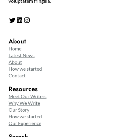
voluptatem fringilla.
Twitter
LinkedIn
Instagram
About
Home
Latest News
About
How we started
Contact
Resources
Meet Our Writers
Why We Write
Our Story
How we started
Our Experience
Search