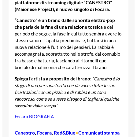
piattaforme di streaming digitale “CANESTRO”
(Maionese Project), il nuovo singolo di Focara.
“Canestro” è un brano dalle sonorità elettro-pop
che parla della fine di una relazione tossica
e del
periodo che segue, la fase in cui tutto sembra avere lo
stesso sapore, l’apatia predomina e, buttarsi in una
nuova relazione è l’ultimo dei pensieri. La rabbia è
accompagnata, soprattutto nelle strofe, dal connubio
tra basso e batteria, lasciando ai ritornelli quel
briciolo di malinconia che caratterizza il brano.
Spiega
l’artista a proposito del brano:
“Canestro è
lo
sfogo di una persona ferita che dà voce a tutte le sue
frustrazioni con un pizzico e di rabbia e un tono
rancoroso, come se avesse bisogno di togliersi qualche
sassolino dalla scarpa.”
Focara BIOGRAFIA
Canestro
, 
Focara
, 
Red&Blue
Comunicati stampa
•