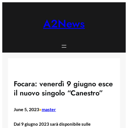
Skip
to
content
A2News
Focara: venerdì 9 giugno esce
il nuovo singolo “Canestro”
June 5, 2023
master
•
Dal 9 giugno 2023 sarà disponibile sulle