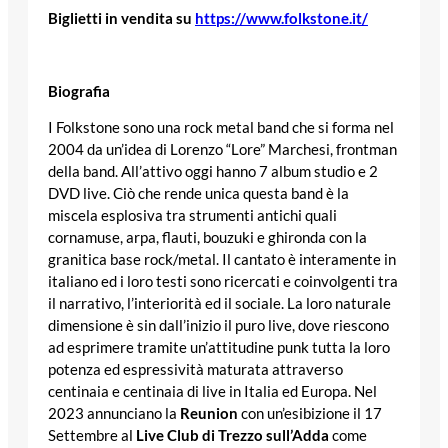
Biglietti in vendita su
https://www.folkstone.it/
Biografia
I Folkstone sono una rock metal band che si forma nel
2004 da un’idea di Lorenzo “Lore” Marchesi, frontman
della band. All’attivo oggi hanno 7 album studio e 2
DVD live. Ciò che rende unica questa band è la
miscela esplosiva tra strumenti antichi quali
cornamuse, arpa, flauti, bouzuki e ghironda con la
granitica base rock/metal. Il cantato è interamente in
italiano ed i loro testi sono ricercati e coinvolgenti tra
il narrativo, l’interiorità ed il sociale. La loro naturale
dimensione è sin dall’inizio il puro live, dove riescono
ad esprimere tramite un’attitudine punk tutta la loro
potenza ed espressività maturata attraverso
centinaia e centinaia di live in Italia ed Europa. Nel
2023 annunciano la
Reunion
con un’esibizione il 17
Settembre al
Live Club di Trezzo sull’Adda
come