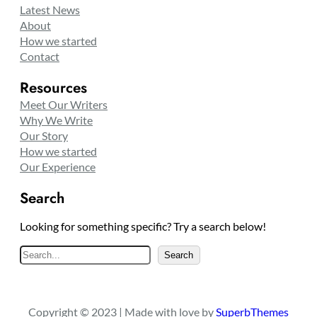
Latest News
About
How we started
Contact
Resources
Meet Our Writers
Why We Write
Our Story
How we started
Our Experience
Search
Looking for something specific? Try a search below!
S
Search
e
a
r
Copyright © 2023 | Made with love by
SuperbThemes
c