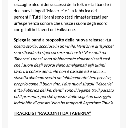
raccoglie alcuni dei successi della folk metal band e i
due nuovi singoli “Macerie” e “La fabbrica dei
perdenti”. Tutti i brani sono stati rimasterizzati per
un’esperienza sonora che unisce i suoni degli esordi
con gli ultimi lavori dei Folkstone.
Spiega la band a proposito della nuova release:
«La
nostra storia racchiusa in un vinile. Vent’anni di “epiche”
scorribande da ripercorrere nei nostri “Racconti da
Taberna”. I pezzi sono debitamente rimasterizzati così
che i suoni degli esordi siano amalgamati agli ultimi
lavori. Il colore del vinile non è casuale ed è unico…
stavolta abbiamo scelto un “abbinamento” ben preciso,
proprio come il buon vino. I due nuovi singoli “Macerie”
e “La Fabbrica dei Perdenti” sono il legame tra il passato
ed il presente, perché questo vinile segni un passaggio
indelebile di questo “Non ho tempo di Aspettare Tour”».
TRACKLIST “RACCONTI DA TABERNA”