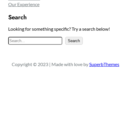
Our Experience
Search
Looking for something specific? Try a search below!
S
Search
e
a
r
Copyright © 2023 | Made with love by
SuperbThemes
c
h