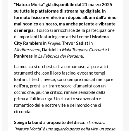
“Natura Morta” già disponibile dal 21 marzo 2025
su tutte le piattaforme di streaming digitale, in
formato fisico e vinile, è un doppio album dall’animo
malinconico e sincero, ma anche potente e vibrante
di energia.
Il disco si arricchisce della partecipazione
di importanti featuring con artisti come i
Modena
City Ramblers
in
Fragile
,
Trevor Sadist
in
Mediterraneo
,
Daridel
in
Mala Tempora Currunt
e i
Punkreas
in
La Fabbrica dei Perdenti
.
La musica si orchestra tra cornamuse, arpa e altri
strumenti che, con il loro fascino, evocano tempi
lontani. I testi, invece, sono sempre radicati nel qui e
nell’ora, pronti a ritrarre scorci d’umanità con un
occhio che, più che critico, rimane sensibile dalla
prima all’ultima riga. Un ritratto scanzonato e
romantico delle nostre vite e del mondo che ci
circonda.
Spiega la band a proposito del disco:
«La nostra
“Natura Morta” è uno sguardo perso nella vita, un senso