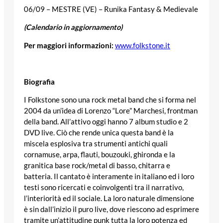
06/09 – MESTRE (VE) – Runika Fantasy & Medievale
(Calendario in aggiornamento)
Per maggiori informazioni:
www.folkstone.it
Biografia
I Folkstone sono una rock metal band che si forma nel
2004 da un’idea di Lorenzo “Lore” Marchesi, frontman
della band. All’attivo oggi hanno 7 album studio e 2
DVD live. Ciò che rende unica questa band è la
miscela esplosiva tra strumenti antichi quali
cornamuse, arpa, flauti, bouzouki, ghironda e la
granitica base rock/metal di basso, chitarra e
batteria. Il cantato è interamente in italiano ed i loro
testi sono ricercati e coinvolgenti tra il narrativo,
l’interiorità ed il sociale. La loro naturale dimensione
è sin dall’inizio il puro live, dove riescono ad esprimere
tramite un’attitudine punk tutta la loro potenza ed