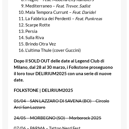
Mediterraneo –
Feat. Trevor, Sadist
Mala Tempora Currunt –
Feat.
Daridel
La Fabbrica dei Perdenti –
Feat. Punkreas
Scarpe Rotte
Persia
Sulla Riva
Brindo Otra Vez
L’ultima Thule (cover Guccini)
Dopo il SOLD OUT delle date al Legend Club di
Milano, dal 28 al 30 marzo, i Folkstone proseguono
il loro tour DELIRIUM2025 con una serie di nuove
date.
FOLKSTONE | DELIRIUM2025
05/04 – SAN LAZZARO DI SAVENA (BO) – Circolo
Arci San Lazzaro
24/05 – MORBEGNO (SO) – Morborock 2025
07/06 – PARMA – Tattoo Nerd Fest