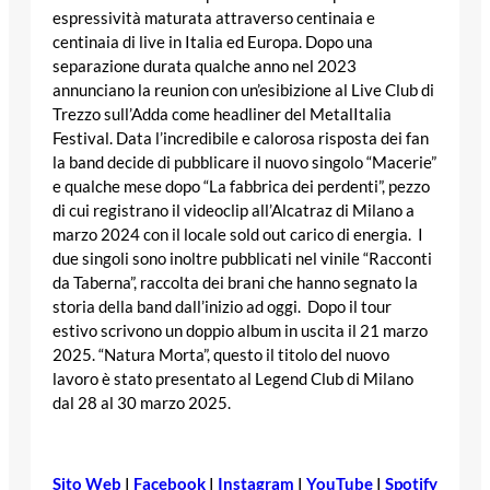
espressività maturata attraverso centinaia e
centinaia di live in Italia ed Europa. Dopo una
separazione durata qualche anno nel 2023
annunciano la reunion con un’esibizione al Live Club di
Trezzo sull’Adda come headliner del MetalItalia
Festival. Data l’incredibile e calorosa risposta dei fan
la band decide di pubblicare il nuovo singolo “Macerie”
e qualche mese dopo “La fabbrica dei perdenti”, pezzo
di cui registrano il videoclip all’Alcatraz di Milano a
marzo 2024 con il locale sold out carico di energia. I
due singoli sono inoltre pubblicati nel vinile “Racconti
da Taberna”, raccolta dei brani che hanno segnato la
storia della band dall’inizio ad oggi. Dopo il tour
estivo scrivono un doppio album in uscita il 21 marzo
2025. “Natura Morta”, questo il titolo del nuovo
lavoro è stato presentato al Legend Club di Milano
dal 28 al 30 marzo 2025.
Sito Web
|
Facebook
|
Instagram
|
YouTube
|
Spotify