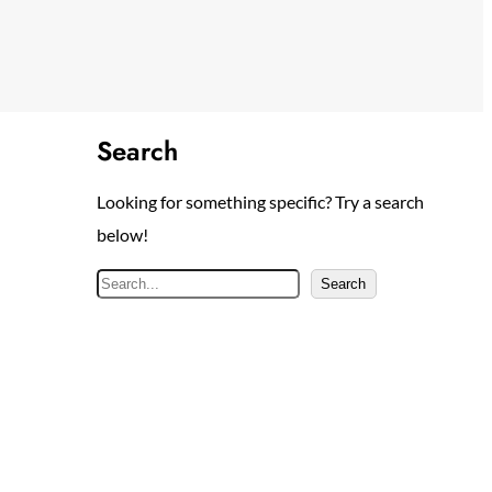
Search
Looking for something specific? Try a search
below!
S
Search
e
a
r
c
h