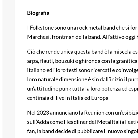
Biografia
I Folkstone sono una rock metal band che si fo
Marchesi, frontman della band. All’attivo oggi
Ciò che rende unica questa band è la miscela e
arpa, flauti, bouzuki e ghironda con la granitic
italiano ed i loro testi sono ricercati e coinvolgen
loro naturale dimensione è sin dall’inizio il pu
un’attitudine punk tutta la loro potenza ed esp
centinaia di live in Italia ed Europa.
Nel 2023 annunciano la Reunion con un’esibizio
sull’Adda come Headliner del MetalItalia Festiva
fan, la band decide di pubblicare il nuovo singo