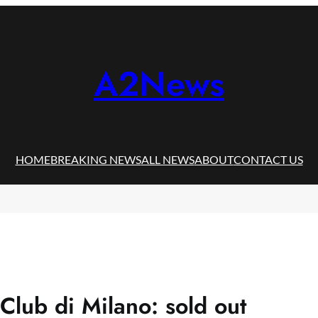
A2News
HOME
BREAKING NEWS
ALL NEWS
ABOUT
CONTACT US
 Club di Milano: sold out