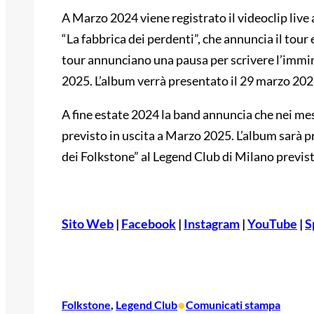
A Marzo 2024 viene registrato il videoclip live 
“La fabbrica dei perdenti”, che annuncia il tour
tour annunciano una pausa per scrivere l’immi
2025. L’album verrà presentato il 29 marzo 202
A fine estate 2024 la band annuncia che nei me
previsto in uscita a Marzo 2025. L’album sarà p
dei Folkstone” al Legend Club di Milano previst
Sito Web
|
Facebook
|
Instagram
|
YouTube
|
S
•
Folkstone
, 
Legend Club
Comunicati stampa