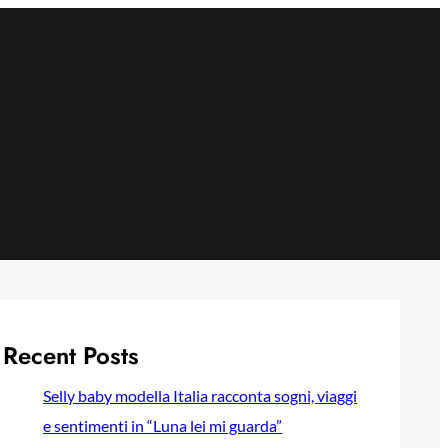
Recent Posts
Selly baby modella Italia racconta sogni, viaggi
e sentimenti in “Luna lei mi guarda”