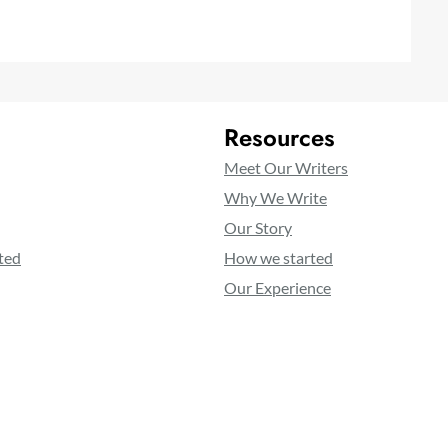
Resources
Meet Our Writers
Why We Write
Our Story
ted
How we started
Our Experience