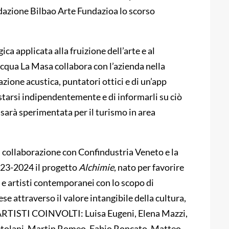
dazione Bilbao Arte Fundazioa lo scorso
ca applicata alla fruizione dell’arte e al
acqua La Masa collabora con l’azienda nella
zione acustica, puntatori ottici e di un’app
ostarsi indipendentemente e di informarli su ciò
 sarà sperimentata per il turismo in area
 collaborazione con Confindustria Veneto e la
023-2024 il progetto
Alchimie
, nato per favorire
i e artisti contemporanei con lo scopo di
e attraverso il valore intangibile della cultura,
 ARTISTI COINVOLTI: Luisa Eugeni, Elena Mazzi,
retolani, Martin Romeo, Fabio Roncato, Matteo