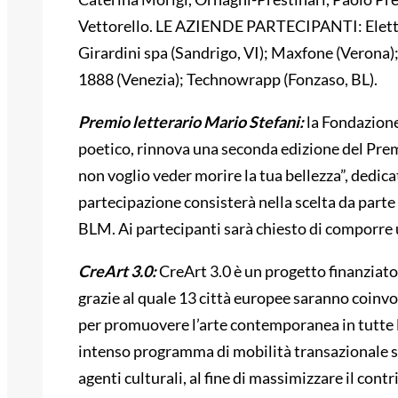
Vettorello. LE AZIENDE PARTECIPANTI: Elettr
Girardini spa (Sandrigo, VI); Maxfone (Verona)
1888 (Venezia); Technowrapp (Fonzaso, BL).
Premio letterario Mario Stefani:
la Fondazion
poetico, rinnova una seconda edizione del Pre
non voglio veder morire la tua bellezza”, dedic
partecipazione consisterà nella scelta da parte 
BLM. Ai partecipanti sarà chiesto di comporre u
CreArt 3.0:
CreArt 3.0 è un progetto finanzia
grazie al quale 13 città europee saranno coinv
per promuovere l’arte contemporanea in tutte l
intenso programma di mobilità transazionale sa
agenti culturali, al fine di massimizzare il cont