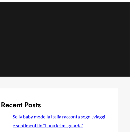
Recent Posts
Selly baby modella Italia racconta sogni, viaggi
e sentimenti in “Luna lei mi guarda”