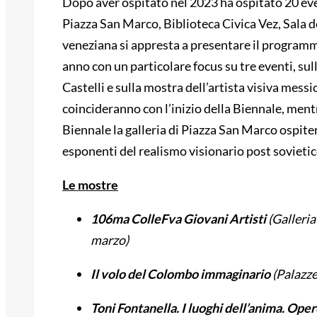
Dopo aver ospitato nel 2023 ha ospitato 20 even
Piazza San Marco, Biblioteca Civica Vez, Sala d
veneziana si appresta a presentare il programma
anno con un particolare focus su tre eventi, su
Castelli e sulla mostra dell’artista visiva mes
coincideranno con l’inizio della Biennale, mentr
Biennale la galleria di Piazza San Marco ospite
esponenti del realismo visionario post sovietic
Le mostre
106ma ColleFva Giovani Artisti
(Galleria
marzo)
Il volo del Colombo immaginario
(Palazze
Toni Fontanella. I luoghi dell’anima. Op