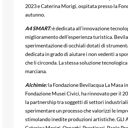
2023 e Caterina Morigi, ospitata presso la Fon
autunno.
A4 SMART:
è dedicata all’innovazione tecnologi
miglioramento dell’esperienza turistica. Bevil
sperimentazione di occhiali dotati di strumenta
dedicata in grado di aiutare i non vedenti a sp
che li circonda. La stessa soluzione tecnologica
marciana.
Alchimie:
la Fondazione Bevilacqua La Masa in
Fondazione Musei Civici, ha rinnovato per il 2
la partnership tra soggetti di settori industrial
sperimentare un processo che valorizzi le impres
stimolando inedite produzioni artistiche. GLI
Caterina Morigi, Ornaghi-Prestinari, Paolo P