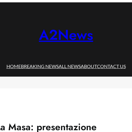
A2News
HOME
BREAKING NEWS
ALL NEWS
ABOUT
CONTACT US
a Masa: presentazione