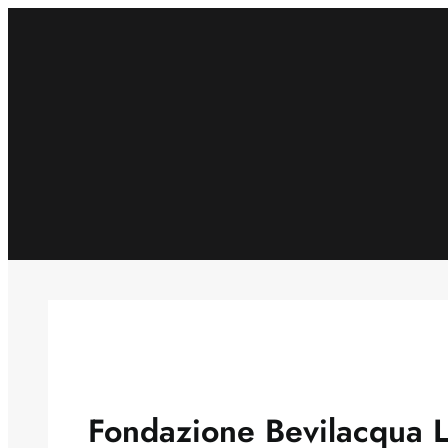
Skip
to
content
Fondazione Bevilacqua L