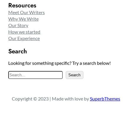
Resources
Meet Our Writers
Why We Write
Our Story
How we started
Our Experience
Search
Looking for something specific? Try a search below!
S
Search
e
a
r
Copyright © 2023 | Made with love by
SuperbThemes
c
h