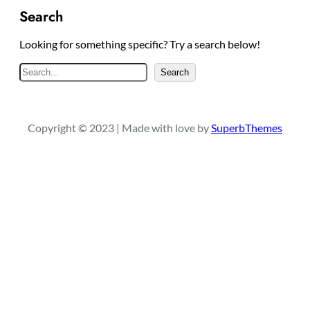
Search
Looking for something specific? Try a search below!
S
Search
e
a
r
Copyright © 2023 | Made with love by
SuperbThemes
c
h