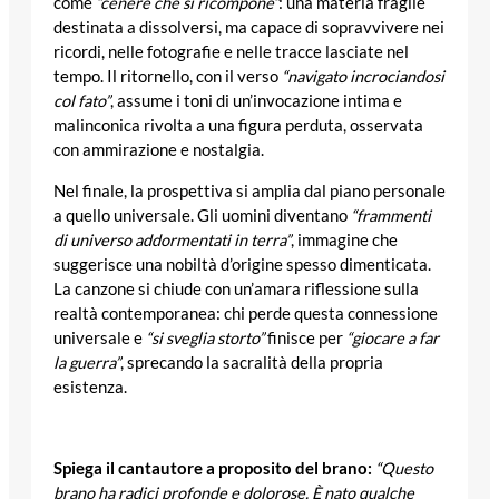
come
“cenere che si ricompone”
: una materia fragile
destinata a dissolversi, ma capace di sopravvivere nei
ricordi, nelle fotografie e nelle tracce lasciate nel
tempo. Il ritornello, con il verso
“navigato incrociandosi
col fato”
, assume i toni di un’invocazione intima e
malinconica rivolta a una figura perduta, osservata
con ammirazione e nostalgia.
Nel finale, la prospettiva si amplia dal piano personale
a quello universale. Gli uomini diventano
“frammenti
di universo addormentati in terra”
, immagine che
suggerisce una nobiltà d’origine spesso dimenticata.
La canzone si chiude con un’amara riflessione sulla
realtà contemporanea: chi perde questa connessione
universale e
“si sveglia storto”
finisce per
“giocare a far
la guerra”
, sprecando la sacralità della propria
esistenza.
Spiega il cantautore a proposito del brano:
“Questo
brano ha radici profonde e dolorose. È nato qualche