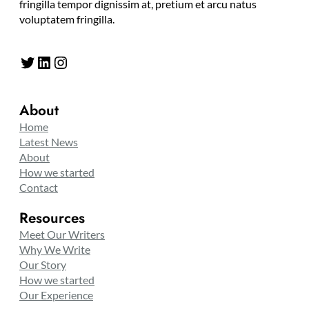
fringilla tempor dignissim at, pretium et arcu natus
voluptatem fringilla.
Twitter
LinkedIn
Instagram
About
Home
Latest News
About
How we started
Contact
Resources
Meet Our Writers
Why We Write
Our Story
How we started
Our Experience