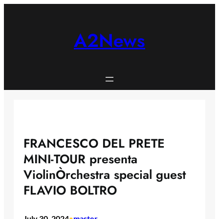
Skip
to
content
A2News
FRANCESCO DEL PRETE
MINI-TOUR presenta
ViolinÒrchestra special guest
FLAVIO BOLTRO
July 30, 2024
master
•