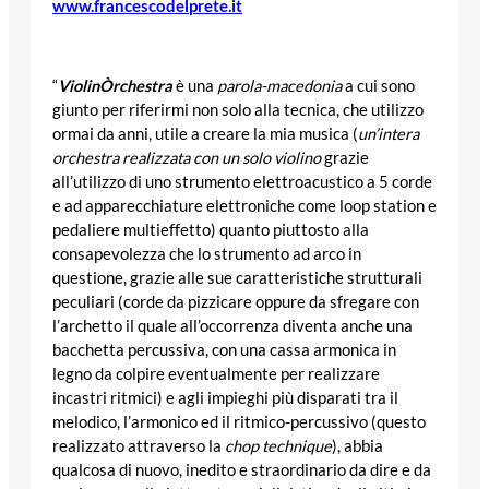
www.francescodelprete.it
“
ViolinÒrchestra
è una
parola-macedonia
a cui sono
giunto per riferirmi non solo alla tecnica, che utilizzo
ormai da anni, utile a creare la mia musica (
un’intera
orchestra realizzata con un solo violino
grazie
all’utilizzo di uno strumento elettroacustico a 5 corde
e ad apparecchiature elettroniche come loop station e
pedaliere multieffetto) quanto piuttosto alla
consapevolezza che lo strumento ad arco in
questione, grazie alle sue caratteristiche strutturali
peculiari (corde da pizzicare oppure da sfregare con
l’archetto il quale all’occorrenza diventa anche una
bacchetta percussiva, con una cassa armonica in
legno da colpire eventualmente per realizzare
incastri ritmici) e agli impieghi più disparati tra il
melodico, l’armonico ed il ritmico-percussivo (questo
realizzato attraverso la
chop technique
), abbia
qualcosa di nuovo, inedito e straordinario da dire e da