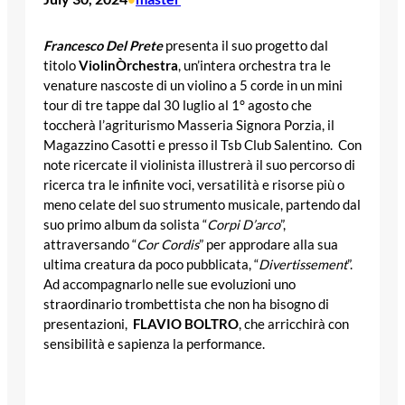
Francesco Del Prete
presenta il suo progetto dal
titolo
ViolinÒrchestra
, un’intera orchestra tra le
venature nascoste di un violino a 5 corde in un mini
tour di tre tappe dal 30 luglio al 1° agosto che
toccherà l’agriturismo Masseria Signora Porzia, il
Magazzino Casotti e presso il Tsb Club Salentino. Con
note ricercate il violinista illustrerà il suo percorso di
ricerca tra le infinite voci, versatilità e risorse più o
meno celate del suo strumento musicale, partendo dal
suo primo album da solista “
Corpi D’arco
”,
attraversando “
Cor Cordis
” per approdare alla sua
ultima creatura da poco pubblicata, “
Divertissement
”.
Ad accompagnarlo nelle sue evoluzioni uno
straordinario trombettista che non ha bisogno di
presentazioni,
FLAVIO BOLTRO
, che arricchirà con
sensibilità e sapienza la performance.