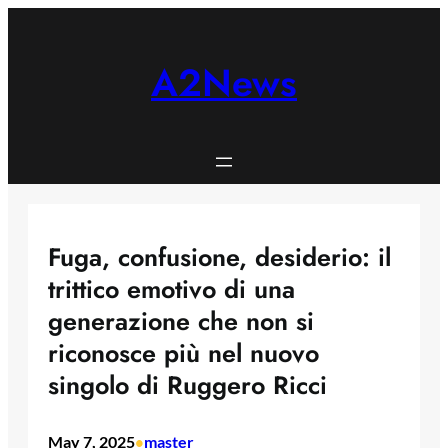
Skip
to
content
A2News
Fuga, confusione, desiderio: il
trittico emotivo di una
generazione che non si
riconosce più nel nuovo
singolo di Ruggero Ricci
May 7, 2025
master
•