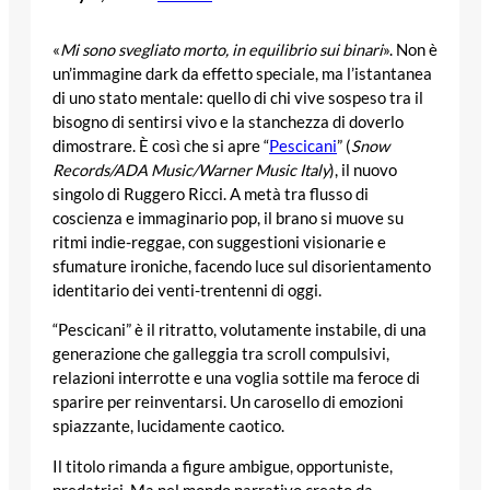
«
Mi sono svegliato morto, in equilibrio sui binari
». Non è
un’immagine dark da effetto speciale, ma l’istantanea
di uno stato mentale: quello di chi vive sospeso tra il
bisogno di sentirsi vivo e la stanchezza di doverlo
dimostrare. È così che si apre “
Pescicani
” (
Snow
Records/ADA Music/Warner Music Italy
), il nuovo
singolo di Ruggero Ricci. A metà tra flusso di
coscienza e immaginario pop, il brano si muove su
ritmi indie-reggae, con suggestioni visionarie e
sfumature ironiche, facendo luce sul disorientamento
identitario dei venti-trentenni di oggi.
“Pescicani” è il ritratto, volutamente instabile, di una
generazione che galleggia tra scroll compulsivi,
relazioni interrotte e una voglia sottile ma feroce di
sparire per reinventarsi. Un carosello di emozioni
spiazzante, lucidamente caotico.
Il titolo rimanda a figure ambigue, opportuniste,