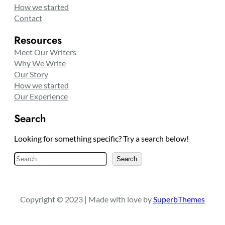
How we started
Contact
Resources
Meet Our Writers
Why We Write
Our Story
How we started
Our Experience
Search
Looking for something specific? Try a search below!
S
Search
e
a
r
Copyright © 2023 | Made with love by
SuperbThemes
c
h