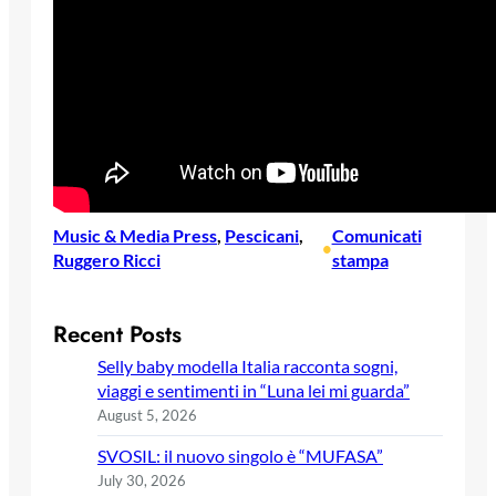
Music & Media Press
, 
Pescicani
, 
Comunicati
•
Ruggero Ricci
stampa
Recent Posts
Selly baby modella Italia racconta sogni,
viaggi e sentimenti in “Luna lei mi guarda”
August 5, 2026
SVOSIL: il nuovo singolo è “MUFASA”
July 30, 2026