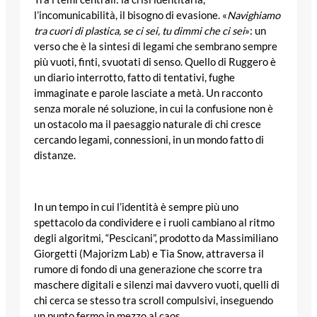
l’incomunicabilità, il bisogno di evasione. «
Navighiamo
tra cuori di plastica, se ci sei, tu dimmi che ci sei
»: un
verso che è la sintesi di legami che sembrano sempre
più vuoti, finti, svuotati di senso. Quello di Ruggero è
un diario interrotto, fatto di tentativi, fughe
immaginate e parole lasciate a metà. Un racconto
senza morale né soluzione, in cui la confusione non è
un ostacolo ma il paesaggio naturale di chi cresce
cercando legami, connessioni, in un mondo fatto di
distanze.
In un tempo in cui l’identità è sempre più uno
spettacolo da condividere e i ruoli cambiano al ritmo
degli algoritmi, “Pescicani”, prodotto da Massimiliano
Giorgetti (Majorizm Lab) e Tia Snow, attraversa il
rumore di fondo di una generazione che scorre tra
maschere digitali e silenzi mai davvero vuoti, quelli di
chi cerca se stesso tra scroll compulsivi, inseguendo
un punto fermo in mezzo al caos.