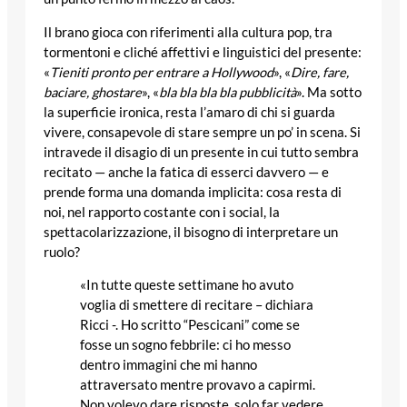
Il brano gioca con riferimenti alla cultura pop, tra
tormentoni e cliché affettivi e linguistici del presente:
«
Tieniti pronto per entrare a Hollywood
», «
Dire, fare,
baciare, ghostare
», «
bla bla bla bla pubblicità
». Ma sotto
la superficie ironica, resta l’amaro di chi si guarda
vivere, consapevole di stare sempre un po’ in scena. Si
intravede il disagio di un presente in cui tutto sembra
recitato — anche la fatica di esserci davvero — e
prende forma una domanda implicita: cosa resta di
noi, nel rapporto costante con i social, la
spettacolarizzazione, il bisogno di interpretare un
ruolo?
«In tutte queste settimane ho avuto
voglia di smettere di recitare – dichiara
Ricci -. Ho scritto “Pescicani” come se
fosse un sogno febbrile: ci ho messo
dentro immagini che mi hanno
attraversato mentre provavo a capirmi.
Non volevo dare risposte, solo far vedere