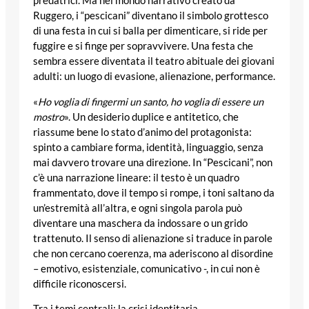
predatrici. Ma nel mondo narrativo creato da
Ruggero, i “pescicani” diventano il simbolo grottesco
di una festa in cui si balla per dimenticare, si ride per
fuggire e si finge per sopravvivere. Una festa che
sembra essere diventata il teatro abituale dei giovani
adulti: un luogo di evasione, alienazione, performance.
«
Ho voglia di fingermi un santo, ho voglia di essere un
mostro
». Un desiderio duplice e antitetico, che
riassume bene lo stato d’animo del protagonista:
spinto a cambiare forma, identità, linguaggio, senza
mai davvero trovare una direzione. In “Pescicani”, non
c’è una narrazione lineare: il testo è un quadro
frammentato, dove il tempo si rompe, i toni saltano da
un’estremità all’altra, e ogni singola parola può
diventare una maschera da indossare o un grido
trattenuto. Il senso di alienazione si traduce in parole
che non cercano coerenza, ma aderiscono al disordine
– emotivo, esistenziale, comunicativo -, in cui non è
difficile riconoscersi.
Tra i temi centrali: la crisi identitaria,