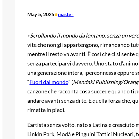
•
May 5, 2025
master
«
Scrollando il mondo da lontano, senza un ver
vite che non gli appartengono, rimandando tutt
mentre il resto va avanti. È così che ci si sent
senza parteciparvi davvero. Uno stato d’animo se
una generazione intera, iperconnessa eppure sco
“
Fuori dal mondo
” (
Mendaki Publishing/Orang
canzone che racconta cosa succede quando ti pe
andare avanti senza di te. E quella forza che, qu
rimette in piedi.
L’artista senza volto, nato a Latina e cresciuto
Linkin Park, Modà e Pinguini Tattici Nucleari, 