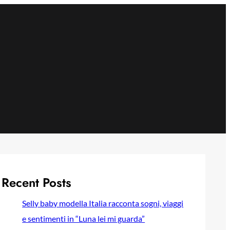
Recent Posts
Selly baby modella Italia racconta sogni, viaggi
e sentimenti in “Luna lei mi guarda”