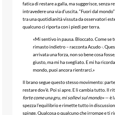
fatica di restare a galla, ma suggerisce, senza r
intravedere una via d’uscita. “Fuori dal mondo”
tra una quotidianità vissuta da osservatori este
qualcuno ci riporta con i piedi per terra.
«Mi sentivo in pausa. Bloccato. Come se tu
rimasto indietro – racconta Acudo -. Quest
arrivata una forza, non so bene cosa foss
giusto, ma mi ha svegliato. E mi ha ricord
mondo, puoi ancora rientrarci.»
Il brano segue questo stesso movimento: parte 
restare dov’è. Poi si apre. E lì cambia tutto. Il r
forte come una gru, mi sollevi sul mondo»
— è l
spezza l’equilibrio e rimette tutto in discuss
spinge. Qualcosa o qualcuno che irrompe e ti r