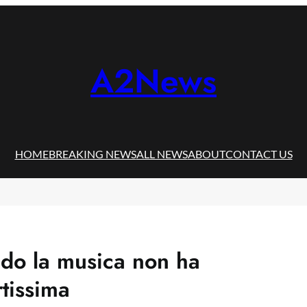
A2News
HOME
BREAKING NEWS
ALL NEWS
ABOUT
CONTACT US
do la musica non ha
rtissima