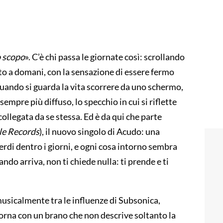
o scopo
». C’è chi passa le giornate così: scrollando
o a domani, con la sensazione di essere fermo
e quando si guarda la vita scorrere da uno schermo,
mpre più diffuso, lo specchio in cui si riflette
llegata da se stessa. Ed è da qui che parte
le Records
), il nuovo singolo di Acudo: una
rdi dentro i giorni, e ogni cosa intorno sembra
ando arriva, non ti chiede nulla: ti prende e ti
 musicalmente tra le influenze di Subsonica,
torna con un brano che non descrive soltanto la