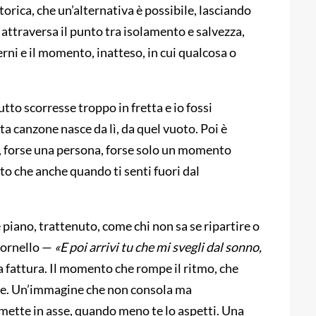
etorica, che un’alternativa è possibile, lasciando
 attraversa il punto tra isolamento e salvezza,
rni e il momento, inatteso, in cui qualcosa o
tto scorresse troppo in fretta e io fossi
a canzone nasce da lì, da quel vuoto. Poi è
e, forse una persona, forse solo un momento
ato che anche quando ti senti fuori dal
piano, trattenuto, come chi non sa se ripartire o
itornello —
«E poi arrivi tu che mi svegli dal sonno,
a fattura. Il momento che rompe il ritmo, che
ione. Un’immagine che non consola ma
imette in asse, quando meno te lo aspetti. Una