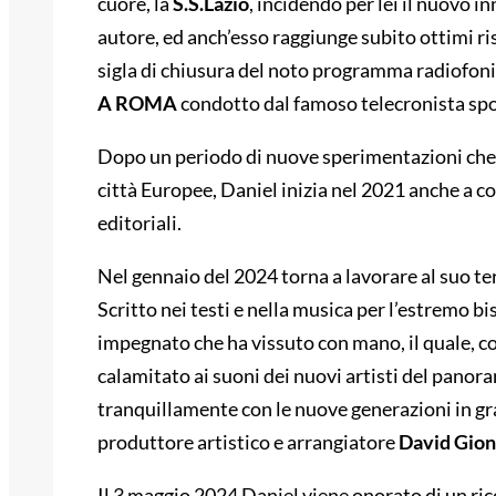
cuore, la
S.S.Lazio
, incidendo per lei il nuovo i
autore, ed anch’esso raggiunge subito ottimi ris
sigla di chiusura del noto programma radiofon
A ROMA
condotto dal famoso telecronista sp
Dopo un periodo di nuove sperimentazioni che l
città Europee, Daniel inizia nel 2021 anche a 
editoriali.
Nel gennaio del 2024 torna a lavorare al suo te
Scritto nei testi e nella musica per l’estremo b
impegnato che ha vissuto con mano, il quale, c
calamitato ai suoni dei nuovi artisti del pano
tranquillamente con le nuove generazioni in gra
produttore artistico e arrangiatore
David Gion
Il 3 maggio 2024 Daniel viene onorato di un r