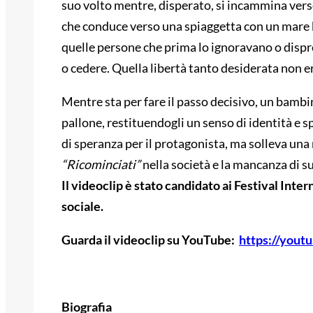
suo volto mentre, disperato, si incammina vers
che conduce verso una spiaggetta con un mare b
quelle persone che prima lo ignoravano o dispre
o cedere. Quella libertà tanto desiderata non e
Mentre sta per fare il passo decisivo, un bambin
pallone, restituendogli un senso di identità e 
di speranza per il protagonista, ma solleva una r
“Ricominciati”
nella società e la mancanza di s
Il videoclip è stato candidato ai Festival Inte
sociale.
Guarda il videoclip su YouTube:
https://you
Biografia