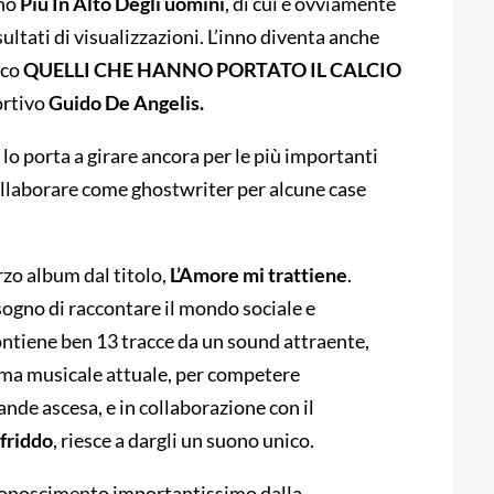
nno
Più In Alto Degli uomini
, di cui è ovviamente
ultati di visualizzazioni. L’inno diventa anche
ico
QUELLI CHE HANNO PORTATO IL CALCIO
ortivo
Guido De Angelis.
o porta a girare ancora per le più importanti
collaborare come ghostwriter per alcune case
rzo album dal titolo,
L’Amore mi trattiene
.
isogno di raccontare il mondo sociale e
ontiene ben 13 tracce da un sound attraente,
rama musicale attuale, per competere
nde ascesa, e in collaborazione con il
friddo
, riesce a dargli un suono unico.
iconoscimento importantissimo dalla