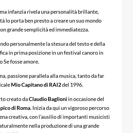
ima infanzia rivela una personalità brillante,
lità lo porta ben presto a creare un suo mondo
 con grande semplicità ed immediatezza.
rando personalmente la stesura del testo e della
sifica in prima posizione in un festival canoro in
no Se fosse amore.
a, passione parallela alla musica, tanto da far
icale
Mio Capitano di RAI2
del 1996.
rto creato da
Claudio Baglioni
in occasione del
mpico di Roma
. Inizia da qui un vigoroso percorso
ena creativa, con l’ausilio di importanti musicisti
naturalmente nella produzione di una grande