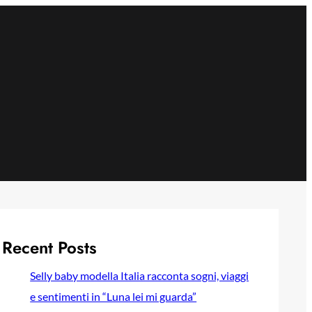
Recent Posts
Selly baby modella Italia racconta sogni, viaggi
e sentimenti in “Luna lei mi guarda”