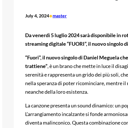
•
July 4, 2024
master
Da venerdì 5 luglio 2024 sarà disponibile in ro
streaming digitale “FUORI”, il nuovo singol
“Fuori”, il nuovo singolo di Daniel Meguela che
trattiene”
, è un brano che mette in luce il disa
serenità e rappresenta un grido dei più soli, c
nella speranza di poter ricominciare, mentre il 
neanche della loro esistenza.
La canzone presenta un sound dinamico: un pop 
L’arrangiamento incalzante si fonde armoniosame
diventa malinconico. Questa combinazione confe