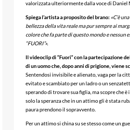
valorizzata ulteriormente dalla voce di Daniel
Spiega l’artista a proposito del brano:
«C’è una 
bellezza della vita reale ma pur sempre ai marg
colore che fa parte di questo mondo e nessun
“FUORI”».
Il videoclip di “Fuori” con la partecipazione del
di un uomo che, dopo anni di prigione, viene s
Sentendosi invisibile e alienato, vaga per la ci
evitato e scambiato per un ladro o un senzatett
sperando di trovare sua figlia, ma scopre che è 
solo la speranza che in un attimo gli è stata rub
paura prendono il sopravvento.
Per un attimo si china su se stesso come un guerr