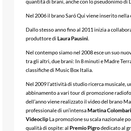
quantità di brani, anche con lo pseudonimo di 
Nel 2006 il brano Saró Qui viene inserito nell
Dallo stesso anno fino al 2011 inizia a collabor
produttore di
Laura Pausini
.
Nel contempo siamo nel 2008 esce un suo nuov
tra gli altri, due brani: In 8 minuti e Madre Terra
classifiche di Music Box Italia.
Nel 2009 l’attività di studio ricerca musicale, 
abbinamento a vari tour di promozione radiofo
dell’anno viene realizzato il video del brano M
professionale di un’intensa
Martina Colombar
Videoclip
La promozione su scala nazionale por
qualità di ospite: al
Premio Pigro
dedicato al g