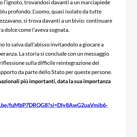
o l’ignoto, trovandosi davanti a un marciapiede
lu profondo. L’uomo, quasi isolato da tutte
zzavano, si trova davanti a un bivio: continuare
ra dolce come l’aveva sognata.
o lo salva dall’abisso invitandolo a giocare a
speranza. La storia si conclude con un messaggio
iflessione sulla difficile reintegrazione dei
upporto da parte dello Stato per queste persone.
rnazionali più importanti, data la sua importanza
tu.be/fuMbP7DRQG8?si=Dly8AwG2uaVmib6-