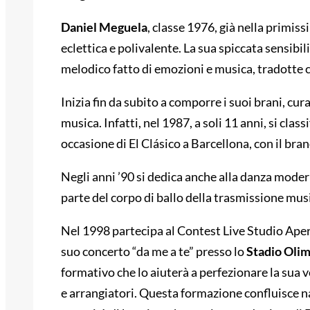
Daniel Meguela
, classe 1976, già nella primiss
eclettica e polivalente. La sua spiccata sensibi
melodico fatto di emozioni e musica, tradotte
Inizia fin da subito a comporre i suoi brani, cu
musica. Infatti, nel 1987, a soli 11 anni, si clas
occasione di El Clásico a Barcellona, con il bra
Negli anni ’90 si dedica anche alla danza modern
parte del corpo di ballo della trasmissione mus
Nel 1998 partecipa al Contest Live Studio Ape
suo concerto “da me a te” presso lo
Stadio Oli
formativo che lo aiuterà a perfezionare la sua v
e arrangiatori. Questa formazione confluisce 