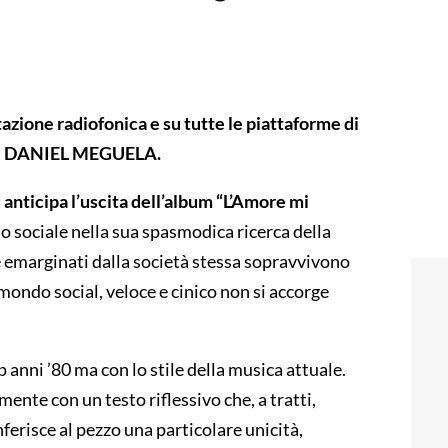
tazione radiofonica e su tutte le piattaforme di
o di DANIEL MEGUELA.
 anticipa l’uscita dell’album “L’Amore mi
gio sociale nella sua spasmodica ricerca della
he emarginati dalla società stessa sopravvivono
mondo social, veloce e cinico non si accorge
anni ’80 ma con lo stile della musica attuale.
nte con un testo riflessivo che, a tratti,
risce al pezzo una particolare unicità,