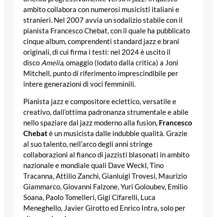
ambito collabora con numerosi musicisti italiani e
stranieri. Nel 2007 avvia un sodalizio stabile con il
pianista Francesco Chebat, con il quale ha pubblicato
cinque album, comprendenti standard jazz e brani
originali, di cui firma i testi: nel 2024 è uscito il
disco
Amelia
, omaggio (lodato dalla critica) a Joni
Mitchell, punto di riferimento imprescindibile per
intere generazioni di voci femminili.
Pianista jazz e compositore eclettico, versatile e
creativo, dall’ottima padronanza strumentale e abile
nello spaziare dal jazz moderno alla fusion,
Francesco
Chebat
è un musicista dalle indubbie qualità. Grazie
al suo talento, nell’arco degli anni stringe
collaborazioni al fianco di jazzisti blasonati in ambito
nazionale e mondiale quali Dave Weckl, Tino
Tracanna, Attilio Zanchi, Gianluigi Trovesi, Maurizio
Giammarco, Giovanni Falzone, Yuri Goloubev, Emilio
Soana, Paolo Tomelleri, Gigi Cifarelli, Luca
Meneghello, Javier Girotto ed Enrico Intra, solo per