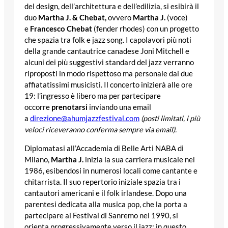
del design, dell’architettura e dell’edilizia, si esibirà il
duo
Martha J. & Chebat,
ovvero
Martha J.
(voce)
e
Francesco Chebat
(fender rhodes) con un progetto
che spazia tra folk e jazz song. I capolavori più noti
della grande cantautrice canadese Joni Mitchell e
alcuni dei più suggestivi standard del jazz verranno
riproposti in modo rispettoso ma personale dai due
affiatatissimi musicisti. Il concerto inizierà alle ore
19: l’ingresso è libero ma per partecipare
occorre
prenotarsi
inviando una email
a
direzione@ahumjazzfestival.
com
(posti limitati, i più
veloci riceveranno conferma sempre via email).
Diplomatasi all’Accademia di Belle Arti NABA di
Milano,
Martha J.
inizia la sua carriera musicale nel
1986, esibendosi in numerosi locali come cantante e
chitarrista. Il suo repertorio iniziale spazia tra i
cantautori americani e il folk irlandese. Dopo una
parentesi dedicata alla musica pop, che la porta a
partecipare al Festival di Sanremo nel 1990, si
orienta progressivamente verso il jazz: in questo