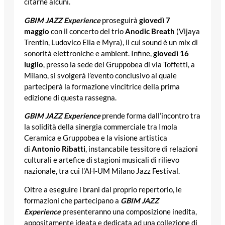
citarne alcuni.
GBIM JAZZ Experience
proseguirà
giovedì 7
maggio
con il concerto del trio
Anodic Breath
(Vijaya
Trentin, Ludovico Elia e Myra), il cui sound è un mix di
sonorità elettroniche e ambient. Infine,
giovedì 16
luglio
, presso la sede del Gruppobea di via Toffetti, a
Milano, si svolgerà l’evento conclusivo al quale
parteciperà la formazione vincitrice della prima
edizione di questa rassegna.
GBIM JAZZ Experience
prende forma dall’incontro tra
la solidità della sinergia commerciale tra Imola
Ceramica e Gruppobea e la visione artistica
di
Antonio Ribatti
, instancabile tessitore di relazioni
culturali e artefice di stagioni musicali di rilievo
nazionale, tra cui l’AH-UM Milano Jazz Festival.
Oltre a eseguire i brani dal proprio repertorio, le
formazioni che partecipano a
GBIM JAZZ
Experience
presenteranno una composizione inedita,
appositamente ideata e dedicata ad una collezione di