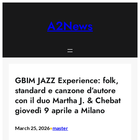
Skip
to
content
A2News
GBIM JAZZ Experience: folk,
standard e canzone d’autore
con il duo Martha J. & Chebat
giovedì 9 aprile a Milano
March 25, 2026
master
•