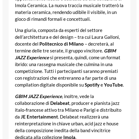
Imola Ceramica. La nuova traccia musicale tratterò la
materia ceramica, rendendo udibile il visibile, in un
gioco di rimandi formali e concettuali.
Una giuria, composta da esperti del settore
dell’architettura e del design – tra cui Laura Galloni,
docente del
Politecnico di Milano
– decreterà, al
termine delle tre serate, il gruppo vincitore.
GBIM
JAZZ Experience
si presenta, quindi, come un format
ibrido: una rassegna musicale che culmina in una
competizione. Tutti i partecipanti saranno premiati
con registrazioni che entreranno a far parte di una
compilation digitale disponibile su
Spotify
e
YouTube
.
GBIM JAZZ Experience
, inoltre, vede la
collaborazione di
Delabeat
, producer e pianista jazz
italo-francese attivo tra Milano e Parigi e distribuito
da
JE Entertainment
. Delabeat realizzerà una
reinterpretazione in chiave urban, acid jazz e house
della composizione inedita della band vincitrice
dedicata alla collezione
Imola
.