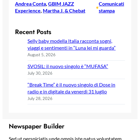
Andrea Conta
, 
GBIM JAZZ
Comunicati
•
Experience
, 
Martha J. & Chebat
stampa
Recent Posts
Selly baby modella Italia racconta sogni,
viaggi e sentimenti in “Luna lei mi guarda”
August 5, 2026
SVOSIL: il nuovo singolo è “MUFASA”
July 30, 2026
“Break Time” è il nuovo singolo di Dose in
radio e in digitale da venerdì 31 luglio
July 28, 2026
Newspaper Builder
Sed ut perspiciatis unde omnis iste natus voluptatem