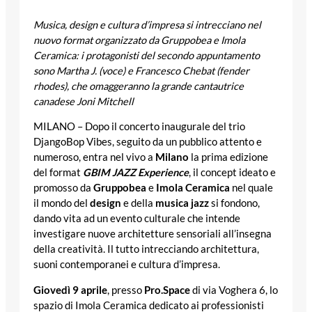
Musica, design e cultura d’impresa si intrecciano nel
nuovo format organizzato
da Gruppobea e Imola
Ceramica: i protagonisti del secondo appuntamento
sono Martha J. (voce) e Francesco Chebat (fender
rhodes), che omaggeranno
la grande cantautrice
canadese Joni Mitchell
MILANO – Dopo il concerto inaugurale del trio
DjangoBop Vibes, seguito da un pubblico attento e
numeroso, entra nel vivo a
Milano
la prima edizione
del format
GBIM JAZZ Experience
, il concept ideato e
promosso da
Gruppobea
e
Imola Ceramica
nel quale
il mondo del
design
e della
musica jazz
si fondono,
dando vita ad un evento culturale che intende
investigare nuove architetture sensoriali all’insegna
della creatività. Il tutto intrecciando architettura,
suoni contemporanei e cultura d’impresa.
Giovedì 9 aprile
, presso
Pro.Space
di via Voghera 6, lo
spazio di Imola Ceramica dedicato ai professionisti