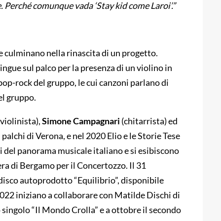
e. Perché comunque vada ‘Stay kid come Laroi’.”
he culminano nella rinascita di un progetto.
ingue sul palco per la presenza di un violino in
 pop-rock del gruppo, le cui canzoni parlano di
el gruppo.
violinista),
Simone Campagnari
(chitarrista) ed
palchi di Verona, e nel 2020 Elio e le Storie Tese
i del panorama musicale italiano e si esibiscono
era di Bergamo per il Concertozzo. Il 31
isco autoprodotto “Equilibrio”, disponibile
2022 iniziano a collaborare con Matilde Dischi di
singolo “Il Mondo Crolla” e a ottobre il secondo