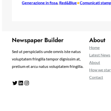
•
Generazione in fissa
, 
Red&Blue
Comunicati stam
Newspaper Builder
About
Home
Sed ut perspiciatis unde omnis iste natus
Latest News
voluptatem fringilla tempor dignissim at,
About
pretium et arcu natus voluptatem fringilla.
How we star
Contact
Twitter
LinkedIn
Instagram