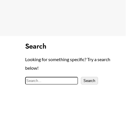
Search
Looking for something specific? Try a search
below!
S
Search
e
a
r
c
h