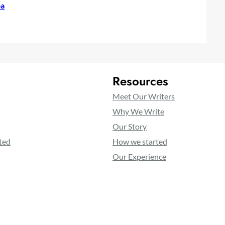
pa
Resources
Meet Our Writers
Why We Write
Our Story
ted
How we started
Our Experience