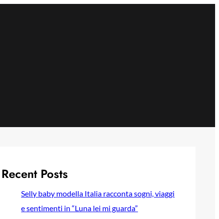
Recent Posts
Selly baby modella Italia racconta sogni, viaggi
e sentimenti in “Luna lei mi guarda”