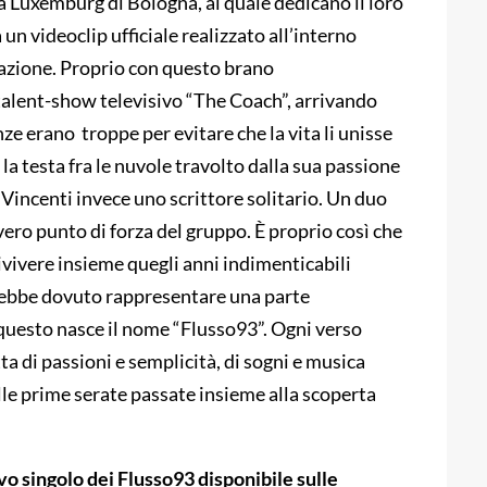
sa Luxemburg di Bologna, al quale dedicano il loro
un videoclip ufficiale realizzato all’interno
ormazione. Proprio con questo brano
talent-show televisivo “The Coach”, arrivando
ze erano troppe per evitare che la vita li unisse
la testa fra le nuvole travolto dalla sua passione
 Vincenti invece uno scrittore solitario. Un duo
 vero punto di forza del gruppo. È proprio così che
ivivere insieme quegli anni indimenticabili
avrebbe dovuto rappresentare una parte
questo nasce il nome “Flusso93”. Ogni verso
tta di passioni e semplicità, di sogni e musica
elle prime serate passate insieme alla scoperta
vo singolo dei Flusso93 disponibile sulle