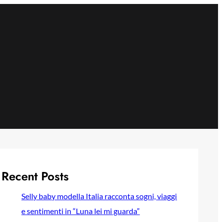
Recent Posts
Selly baby modella Italia racconta sogni, viaggi
e sentimenti in “Luna lei mi guarda”