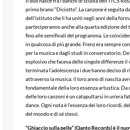
Il duo nasce fra i banchi di scuola dell’ITCS Ro
primo brano “Diciotto”. La canzone è seguita da 
dell’istituto che li ha uniti negli anni della f
parteciperanno anche alla quarta edizione del 
fino alle semifinali del programma. Le coinciden
in qualcosa di più grande. Frenz era sempre con 
per la musica e dagli studi in conservatorio; De
esplosivo che faceva delle singole differenze il
terminata l’adolescenza i due hanno deciso di r
attraverso la musica: il loro anno di nascita 
fondamentale della loro essenza artustica. Da 
delle loro canzoni è un catapultarsi in un’era fa
dance. Ogni nota è l’essenza dei loro ricordi, d
del mondo e di sé stessi.
“Ghiaccio sulla pelle” (Qanto Records) è il nuo