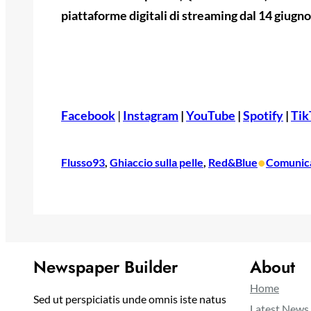
piattaforme digitali di streaming dal 14 giugno
Facebook
|
Instagram
|
YouTube
|
Spotify
|
Tik
•
Flusso93
, 
Ghiaccio sulla pelle
, 
Red&Blue
Comunica
Newspaper Builder
About
Home
Sed ut perspiciatis unde omnis iste natus
Latest News