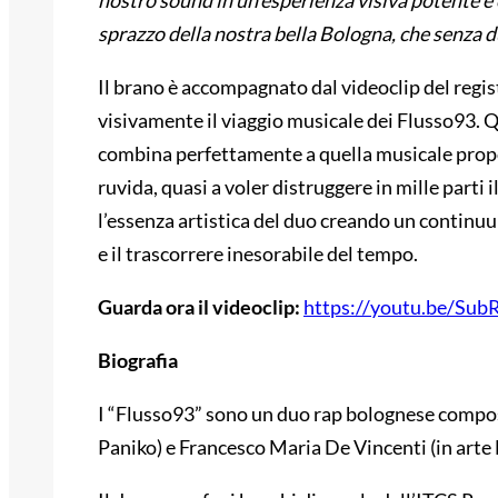
nostro sound in un’esperienza visiva potente e
sprazzo della nostra bella Bologna, che senza 
Il brano è accompagnato dal videoclip del regi
visivamente il viaggio musicale dei Flusso93. Q
combina perfettamente a quella musicale propo
ruvida, quasi a voler distruggere in mille parti i
l’essenza artistica del duo creando un continuu
e il trascorrere inesorabile del tempo.
Guarda ora il videoclip:
https://youtu.be/Su
Biografia
I “Flusso93” sono un duo rap bolognese compos
Paniko) e Francesco Maria De Vincenti (in arte 