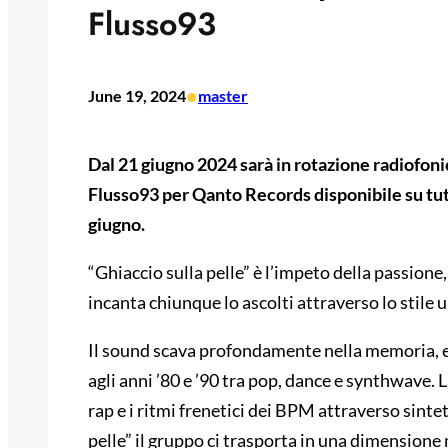
Flusso93
•
June 19, 2024
master
Dal 21 giugno 2024 sarà in rotazione radiofonic
Flusso93 per Qanto Records disponibile su tutt
giugno.
“Ghiaccio sulla pelle” è l’impeto della passione
incanta chiunque lo ascolti attraverso lo stile 
Il sound scava profondamente nella memoria, e
agli anni ’80 e ’90 tra pop, dance e synthwave. 
rap e i ritmi frenetici dei BPM attraverso sinte
pelle” il gruppo ci trasporta in una dimensione