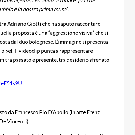
 coinvolgente, cercando di rubare qualche
dubbio è la nostra prima musa
”.
stra Adriano Giotti che ha saputo raccontare
uella proposta è una “aggressione visiva” che si
sta dal duo bolognese. L’immagine si presenta
l pixel. Il videoclip punta a rappresentare
m tra passato e presente, tra desiderio sfrenato
bReF51s9U
to da Francesco Pio D’Apollo (in arte Frenz
De Vincenti).