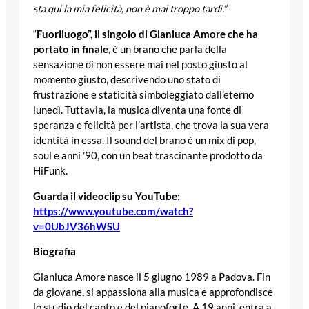
sta qui la mia felicità, non è mai troppo tardi.”
“
Fuoriluogo”, il singolo di Gianluca Amore che ha
portato in finale,
è un brano che parla della
sensazione di non essere mai nel posto giusto al
momento giusto, descrivendo uno stato di
frustrazione e staticità simboleggiato dall’eterno
lunedì. Tuttavia, la musica diventa una fonte di
speranza e felicità per l’artista, che trova la sua vera
identità in essa. Il sound del brano è un mix di pop,
soul e anni ’90, con un beat trascinante prodotto da
HiFunk.
Guarda il videoclip su YouTube:
https://www.youtube.com/watch?
v=0UbJV36hWSU
Biografia
Gianluca Amore nasce il 5 giugno 1989 a Padova. Fin
da giovane, si appassiona alla musica e approfondisce
lo studio del canto e del pianoforte. A 19 anni, entra a