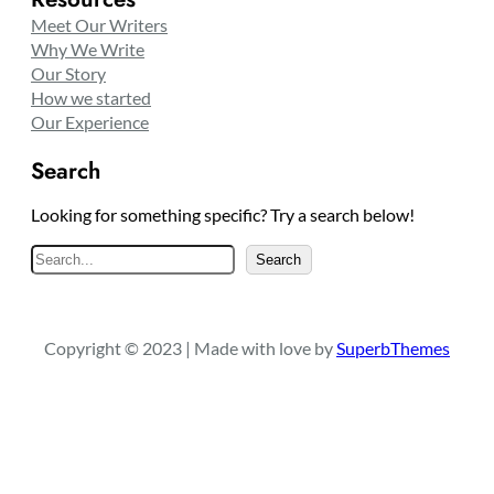
Meet Our Writers
Why We Write
Our Story
How we started
Our Experience
Search
Looking for something specific? Try a search below!
S
Search
e
a
r
Copyright © 2023 | Made with love by
SuperbThemes
c
h