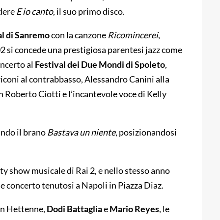
idere
E io canto
, il suo primo disco.
al di Sanremo
con la canzone
Ricomincerei
,
02 si concede una prestigiosa parentesi jazz come
oncerto al
Festival dei Due Mondi di Spoleto
,
iconi al contrabbasso, Alessandro Canini alla
an Roberto Ciotti e l’incantevole voce di Kelly
ando il brano
Bastava un niente
, posizionandosi
lity show musicale di Rai 2, e nello stesso anno
e concerto tenutosi a Napoli in Piazza Diaz.
vin Hettenne,
Dodi Battaglia
e
Mario Reyes
, le