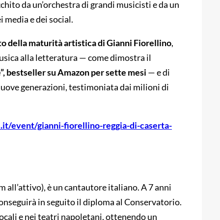
cchito da un’orchestra di grandi musicisti e da un
i media e dei social.
della maturità artistica di Gianni Fiorellino
,
musica alla letteratura — come dimostra il
e”, bestseller su Amazon per sette mesi
— e di
ove generazioni, testimoniata dai milioni di
it/event/gianni-fiorellino-reggia-di-caserta-
 all’attivo), è un cantautore italiano. A 7 anni
conseguirà in seguito il diploma al Conservatorio.
locali e nei teatri napoletani, ottenendo un