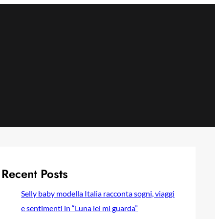
Recent Posts
Selly baby modella Italia racconta sogni, viaggi
e sentimenti in “Luna lei mi guarda”