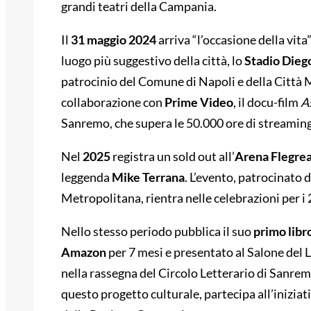
grandi teatri della Campania.
Il
31 maggio 2024
arriva “l’occasione della vita
luogo più suggestivo della città, lo
Stadio Die
patrocinio del Comune di Napoli e della Città 
collaborazione con
Prime Video
, il docu-film
A
Sanremo, che supera le 50.000 ore di streaming
Nel
2025
registra un sold out all’
Arena Flegre
leggenda
Mike Terrana
. L’evento, patrocinato 
Metropolitana, rientra nelle celebrazioni per i 2
Nello stesso periodo pubblica il suo
primo libr
Amazon
per 7 mesi e presentato al Salone del Li
nella rassegna del Circolo Letterario di Sanre
questo progetto culturale, partecipa all’iniziati