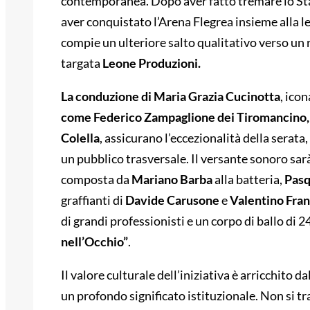
contemporanea. Dopo aver fatto tremare lo S
aver conquistato l’Arena Flegrea insieme alla 
compie un ulteriore salto qualitativo verso un
targata
Leone Produzioni.
La conduzione di Maria Grazia Cucinotta
, ico
come Federico Zampaglione dei Tiromancino, 
Colella
, assicurano l’eccezionalità della serat
un pubblico trasversale. Il versante sonoro sar
composta da
Mariano Barba
alla batteria,
Pasq
graffianti di
Davide Carusone
e
Valentino Fran
di grandi professionisti e un corpo di ballo di 2
nell’Occhio”
.
Il valore culturale dell’iniziativa è arricchito 
un profondo significato istituzionale. Non si t