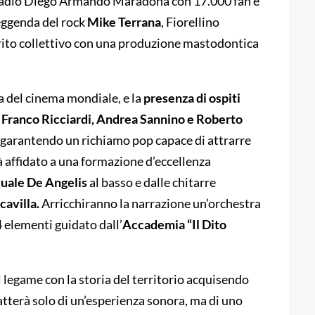
tadio Diego Armando Maradona con 17.000 fan e
leggenda del rock
Mike Terrana
, Fiorellino
 rito collettivo con una produzione mastodontica
na del cinema mondiale, e la
presenza di ospiti
Franco Ricciardi, Andrea Sannino e Roberto
a, garantendo un richiamo pop capace di attrarre
à affidato a una formazione d’eccellenza
uale De Angelis
al basso e dalle chitarre
cavilla.
Arricchiranno la narrazione un’orchestra
4 elementi guidato dall’
Accademia “Il Dito
dal legame con la storia del territorio acquisendo
ratterà solo di un’esperienza sonora, ma di uno