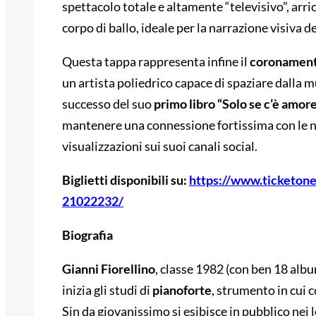
spettacolo totale e altamente “televisivo”, arri
corpo di ballo, ideale per la narrazione visiva de
Questa tappa rappresenta infine il
coronamento 
un artista poliedrico capace di spaziare dalla 
successo del suo
primo libro “Solo se c’è amor
mantenere una connessione fortissima con le nu
visualizzazioni sui suoi canali social.
Biglietti disponibili su:
https://www.ticketone.
21022232/
Biografia
Gianni Fiorellino
, classe 1982 (con ben 18 album
inizia gli studi di
pianoforte
, strumento in cui 
Sin da giovanissimo si esibisce in pubblico nei 