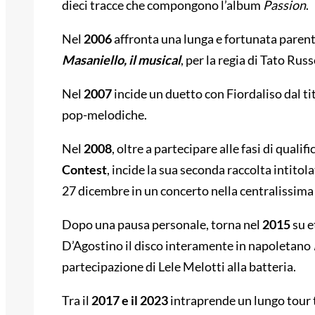
dieci tracce che compongono l’album
Passion
.
Nel
2006
affronta una lunga e fortunata parent
Masaniello, il musical
, per la regia di Tato Russ
Nel
2007
incide un duetto con Fiordaliso dal ti
pop-melodiche.
Nel
2008
, oltre a partecipare alle fasi di qualif
Contest
, incide la sua seconda raccolta intitol
27 dicembre in un concerto nella centralissima
Dopo una pausa personale, torna nel
2015
su e
D’Agostino il disco interamente in napoletano
partecipazione di Lele Melotti alla batteria.
Tra il
2017 e il 2023
intraprende un lungo tour te