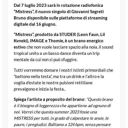
Dal 7 luglio 2023 sarà in rotazione radiofonica
“Mistress”, il nuovo singolo di Giovanni Segreti
Bruno disponibile sulle piattaforme di streaming
digitale dal 16 giugno.
“Mistress”, prodotto da STUDER (Leon Faun, Lil
Kvneki), IMAGE e Thomie, è un brano energico
estivo
che non vuole lasciare spazio alla noia, il sound
tropical unito a un basso dance diventa un trip
mentale da cui non si può sfuggire.
Tutti vorremmo domare i nostri istinti primordiali che
“battono nella testa”, ma tra un drink e l’altro e la
voglia d’estate le nostre pulsioni rettiliane
prevalgono e inizia la festa..
Spiega l’artista a proposito del brano
:
“Questo brano
è il bisogno di leggerezza che appartiene ad ognuno di
noi. Vorrei che questa summer 2023 fosse una
MISTRESS per tutti, in grado di calpestare le ansie, le
paure, i pregiudizi. Balliamo a 124 bpm, senza pensare