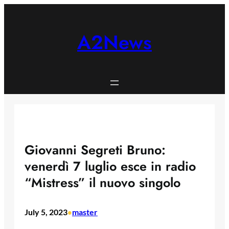
Skip
to
content
A2News
Giovanni Segreti Bruno:
venerdì 7 luglio esce in radio
“Mistress” il nuovo singolo
July 5, 2023
master
•