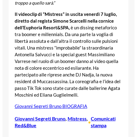
troppo a quello sarà.”
Il videoclip di “Mistress” in uscita venerdì 7 luglio,
diretto dal regista Simone Scarcelli nella cornice
dell’Euphoria Resort&SPA,
è un dissing metaforico
tra boomer e millennials. Da una parte la voglia di
libertà assoluta e dall’altra il controllo sulle pulsioni
vitali. Una mistress “improbabile” la straordinaria
Antonella Salvucci e la special guest Massimiliano
Varrese nel ruolo di un boomer danno al video quella
nota di colore eccentrico ed esilarante. Ha
partecipato alle riprese anche DJ Nadja, la nuova
resident di Muccassassina. La coreografia e l’idea del
passo Tik Tok sono state curate dalle ballerine Agata
Moschini ed Eliana Guglielmelli.
Giovanni Segreti Bruno BIOGRAFIA
Giovanni Segreti Bruno
, 
Mistress
, 
Comunicati
•
Red&Blue
stampa