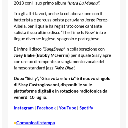
2013 con il suo primo album
“Intra Lu Munnu”.
Tra gli altri lavori, anche la collaborazione con il
batterista e percussionista peruviano Jorge Perez-
Albela, per il quale ha registrato come cantante
solista il suo ultimo disco “The Time Is Now” in tre
lingue diverse: inglese, spagnolo e portoghese.
E infine il disco
“SungDeep”
in collaborazione con
Joey Blake (Bobby McFerrin)
per il quale Sissy apre
con un suo dirompente arrangiamento vocale del
famoso standard jazz
“Afro Blue”.
Dopo “Sicily”, “Gira vota e furria” è il nuovo singolo
di Sissy Castrogiovanni, disponibile sulle
piattaforme digitali e in rotazione radiofonica da
venerdì 10 luglio.
Instagram
|
Facebook
|
YouTube
|
Spotify
Comunicati stampa
•