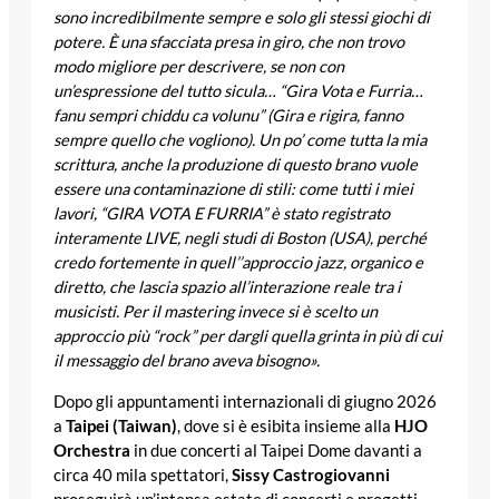
sono incredibilmente sempre e solo gli stessi giochi di
potere. È una sfacciata presa in giro, che non trovo
modo migliore per descrivere, se non con
un’espressione del tutto sicula… “Gira Vota e Furria…
fanu sempri chiddu ca volunu” (Gira e rigira, fanno
sempre quello che vogliono). Un po’ come tutta la mia
scrittura, anche la produzione di questo brano vuole
essere una contaminazione di stili: come tutti i miei
lavori, “GIRA VOTA E FURRIA” è stato registrato
interamente LIVE, negli studi di Boston (USA), perché
credo fortemente in quell’’approccio jazz, organico e
diretto, che lascia spazio all’interazione reale tra i
musicisti. Per il mastering invece si è scelto un
approccio più “rock” per dargli quella grinta in più di cui
il messaggio del brano aveva bisogno».
Dopo gli appuntamenti internazionali di giugno 2026
a
Taipei (Taiwan)
, dove si è esibita insieme alla
HJO
Orchestra
in due concerti al Taipei Dome davanti a
circa 40 mila spettatori,
Sissy Castrogiovanni