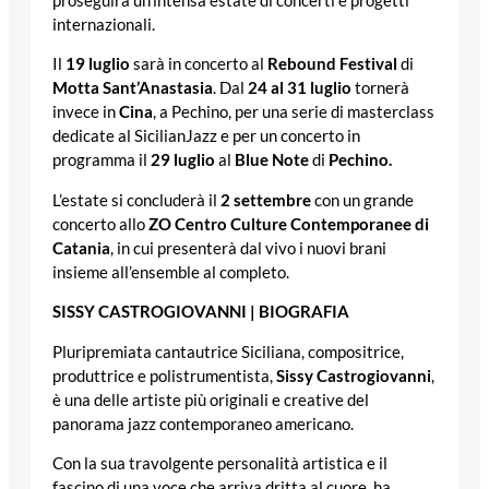
proseguirà un’intensa estate di concerti e progetti
internazionali.
Il
19 luglio
sarà in concerto al
Rebound Festival
di
Motta Sant’Anastasia
. Dal
24 al 31 luglio
tornerà
invece in
Cina
, a Pechino, per una serie di masterclass
dedicate al SicilianJazz e per un concerto in
programma il
29 luglio
al
Blue Note
di
Pechino.
L’estate si concluderà il
2 settembre
con un grande
concerto allo
ZO Centro Culture Contemporanee di
Catania
, in cui presenterà dal vivo i nuovi brani
insieme all’ensemble al completo.
SISSY CASTROGIOVANNI | BIOGRAFIA
Pluripremiata cantautrice Siciliana, compositrice,
produttrice e polistrumentista,
Sissy Castrogiovanni
,
è una delle artiste più originali e creative del
panorama jazz contemporaneo americano.
Con la sua travolgente personalità artistica e il
fascino di una voce che arriva dritta al cuore, ha