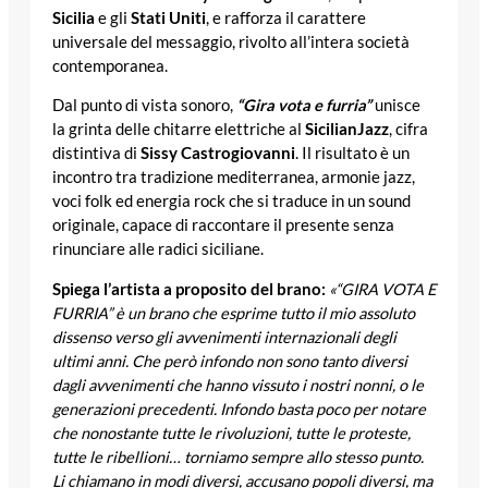
Sicilia
e gli
Stati Uniti
, e rafforza il carattere
universale del messaggio, rivolto all’intera società
contemporanea.
Dal punto di vista sonoro,
“Gira vota e furria”
unisce
la grinta delle chitarre elettriche al
SicilianJazz
, cifra
distintiva di
Sissy Castrogiovanni
. Il risultato è un
incontro tra tradizione mediterranea, armonie jazz,
voci folk ed energia rock che si traduce in un sound
originale, capace di raccontare il presente senza
rinunciare alle radici siciliane.
Spiega l’artista a proposito del brano:
«“GIRA VOTA E
FURRIA” è un brano che esprime tutto il mio assoluto
dissenso verso gli avvenimenti internazionali degli
ultimi anni. Che però infondo non sono tanto diversi
dagli avvenimenti che hanno vissuto i nostri nonni, o le
generazioni precedenti. Infondo basta poco per notare
che nonostante tutte le rivoluzioni, tutte le proteste,
tutte le ribellioni… torniamo sempre allo stesso punto.
Li chiamano in modi diversi, accusano popoli diversi, ma