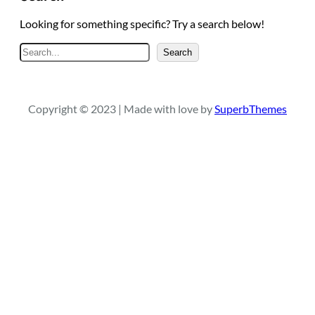
Looking for something specific? Try a search below!
S
Search
e
a
r
Copyright © 2023 | Made with love by
SuperbThemes
c
h