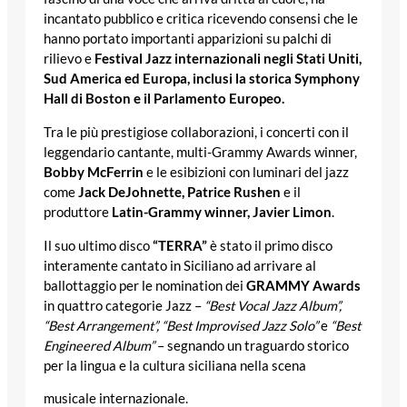
incantato pubblico e critica ricevendo consensi che le
hanno portato importanti apparizioni su palchi di
rilievo e
Festival Jazz internazionali negli Stati Uniti,
Sud America ed Europa, inclusi la storica Symphony
Hall di Boston e il Parlamento Europeo.
Tra le più prestigiose collaborazioni, i concerti con il
leggendario cantante, multi-Grammy Awards winner,
Bobby McFerrin
e le esibizioni con luminari del jazz
come
Jack DeJohnette, Patrice Rushen
e il
produttore
Latin-Grammy winner, Javier Limon
.
Il suo ultimo disco
“TERRA”
è stato il primo disco
interamente cantato in Siciliano ad arrivare al
ballottaggio per le nomination dei
GRAMMY Awards
in quattro categorie Jazz –
“Best Vocal Jazz Album”,
“Best Arrangement”, “Best Improvised Jazz Solo”
e
“Best
Engineered Album”
– segnando un traguardo storico
per la lingua e la cultura siciliana nella scena
musicale internazionale.