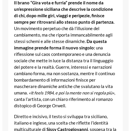
Il brano “Gira vota e furria” prende il nome da
un’espressione siciliana che descrive la condizione
di chi, dopo mille giri, viaggi e peripezie, finisce
sempre per ritrovarsi allo stesso punto di partenza.
Un movimento perpetuo che dà l’illusione del
cambiamento, ma che riporta immancabilmente agli
stessi schemi e alle stesse dinamiche.
Da questa
immagine prende forma il nuovo singolo:
una
riflessione sul caos contemporaneo e una denuncia
sociale che mette in luce la distanza tra il linguaggio
del potere e la realtà. Guerre, interessi e narrazioni
cambiano forma, ma non sostanza, mentre il continuo
bombardamento di informazioni finisce per
mascherare dinamiche antiche che svalutano la vita
umana.
«It feels 1984, e poi la mente non si regola più»
,
canta l’artista, con un chiaro riferimento al romanzo
distopico di George Orwell.
Diretto e incisivo, il testo si sviluppa tra siciliano,
italiano e inglese, una scelta che riflette l’identità
multiculturale di
Sissy Castrogiovanni
, sospesa tra la