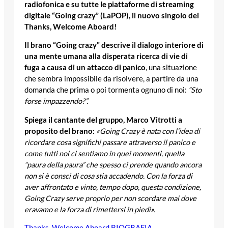
radiofonica e su tutte le piattaforme di streaming
digitale “Going crazy” (LaPOP), il nuovo singolo dei
Thanks, Welcome Aboard!
Il brano “Going crazy” descrive il dialogo interiore di
una mente umana alla disperata ricerca di vie di
fuga a causa di un attacco di panico
, una situazione
che sembra impossibile da risolvere, a partire da una
domanda che prima o poi tormenta ognuno di noi:
“Sto
forse impazzendo?”.
Spiega il cantante del gruppo, Marco Vitrotti a
proposito del brano:
«Going Crazy è nata con l’idea di
ricordare cosa significhi passare attraverso il panico e
come tutti noi ci sentiamo in quei momenti, quella
“paura della paura” che spesso ci prende quando ancora
non si è consci di cosa stia accadendo. Con la forza di
aver affrontato e vinto, tempo dopo, questa condizione,
Going Crazy serve proprio per non scordare mai dove
eravamo e la forza di rimettersi in piedi».
Thanks, Welcome Aboard BIOGRAFIA