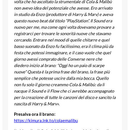
volta che ho ascoltato la strumentale di Cola & Malibù
non avevo idea del potenziale che avesse. Ero arrivato
in studio da Enzo (produttore di Harry & Marv) e aveva
questo nuovo beat dal titolo “PlayStation”. Il Sound era
nuovo per me, ma come ogni volta dovevamo provare a
registrarci per trovare le sonorità nuove che stavamo
cercando. Entrare nel mood di quelle chitarre e quel
basso suonato da Enzo fu facilissimo, era il clima più da
festa che potessi immaginare, e il caso vuole che quel
giorno avessi comprato delle Converse nere che
diedero inizio al brano: “Oggi ho un paio di scarpe
nuove” Questa è la prima frase del brano, la frase più
semplice che potesse uscire dalla mia bocca. Quello
non fu solo il giorno creammo Cola & Malibù: da lì
nacque il Sound e il Flow che ci avrebbe accompagnato
per la creazione di tutte le canzoni del disco e sancito la
nascita di Harry & Marv».
Presalva ora il brano:
https://kimura.lnk.to/colaemalibu