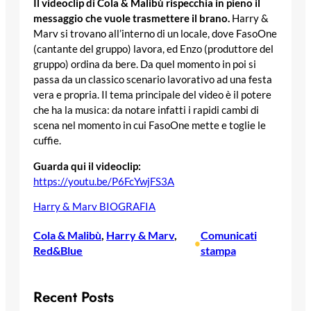
Il videoclip di Cola & Malibù rispecchia in pieno il
messaggio che vuole trasmettere il brano.
Harry &
Marv si trovano all’interno di un locale, dove FasoOne
(cantante del gruppo) lavora, ed Enzo (produttore del
gruppo) ordina da bere. Da quel momento in poi si
passa da un classico scenario lavorativo ad una festa
vera e propria. Il tema principale del video è il potere
che ha la musica: da notare infatti i rapidi cambi di
scena nel momento in cui FasoOne mette e toglie le
cuffie.
Guarda qui il videoclip:
https://youtu.be/P6FcYwjFS3A
Harry & Marv BIOGRAFIA
Cola & Malibù
, 
Harry & Marv
, 
Comunicati
•
Red&Blue
stampa
Recent Posts