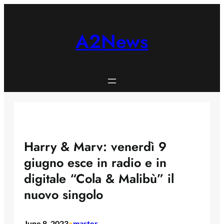
Skip
to
content
A2News
Harry & Marv: venerdì 9
giugno esce in radio e in
digitale “Cola & Malibù” il
nuovo singolo
June 8, 2023
master
•