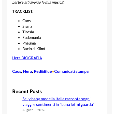
partire attraverso la mia musica”.
TRACKLIST:
Caos
Sisma
Tiresia
Eudemonia
Pneuma
Bacio di Klimt
Hera BIOGRAFIA
Caos
, 
Hera
, 
Red&Blue
Comunicati stampa
•
Recent Posts
Selly baby modella Italia racconta sogni,
viaggi e sentimenti in “Luna lei mi guarda”
August 5, 2026