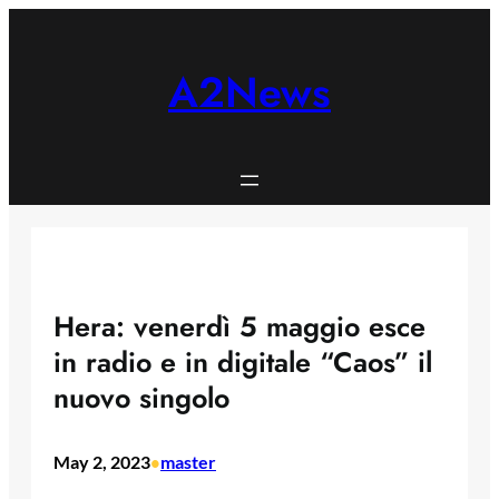
Skip
to
content
A2News
Hera: venerdì 5 maggio esce
in radio e in digitale “Caos” il
nuovo singolo
May 2, 2023
master
•