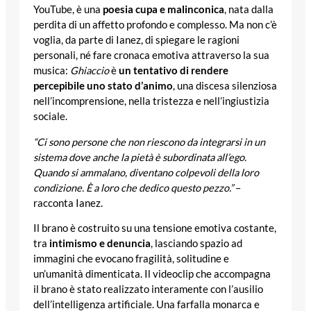
YouTube, è una
poesia cupa e malinconica
, nata dalla
perdita di un affetto profondo e complesso. Ma non c’è
voglia, da parte di Ianez, di spiegare le ragioni
personali, né fare cronaca emotiva attraverso la sua
musica:
Ghiaccio
è
un tentativo di rendere
percepibile uno stato d’animo
, una discesa silenziosa
nell’incomprensione, nella tristezza e nell’ingiustizia
sociale.
“Ci sono persone che non riescono da integrarsi in un
sistema dove anche la pietà è subordinata all’ego.
Quando si ammalano, diventano colpevoli della loro
condizione. È a loro che dedico questo pezzo.”
–
racconta Ianez.
Il brano è costruito su una tensione emotiva costante,
tra
intimismo e denuncia
, lasciando spazio ad
immagini che evocano fragilità, solitudine e
un’umanità dimenticata. Il videoclip che accompagna
il brano è stato realizzato interamente con l’ausilio
dell’intelligenza artificiale. Una farfalla monarca e