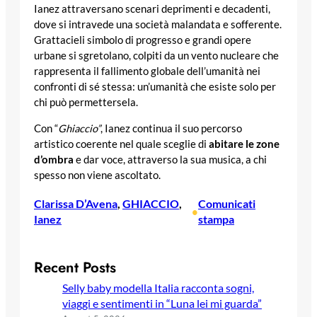
Ianez attraversano scenari deprimenti e decadenti,
dove si intravede una società malandata e sofferente.
Grattacieli simbolo di progresso e grandi opere
urbane si sgretolano, colpiti da un vento nucleare che
rappresenta il fallimento globale dell’umanità nei
confronti di sé stessa: un’umanità che esiste solo per
chi può permettersela.
Con “
Ghiaccio”
, Ianez continua il suo percorso
artistico coerente nel quale sceglie di
abitare le zone
d’ombra
e dar voce, attraverso la sua musica, a chi
spesso non viene ascoltato.
Clarissa D’Avena
, 
GHIACCIO
, 
Comunicati
•
Ianez
stampa
Recent Posts
Selly baby modella Italia racconta sogni,
viaggi e sentimenti in “Luna lei mi guarda”