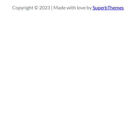
r
Copyright © 2023 | Made with love by
SuperbThemes
c
h