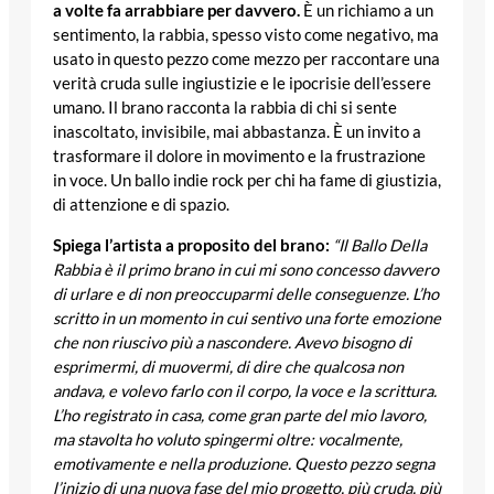
a volte fa arrabbiare per davvero.
È un richiamo a un
sentimento, la rabbia, spesso visto come negativo, ma
usato in questo pezzo come mezzo per raccontare una
verità cruda sulle ingiustizie e le ipocrisie dell’essere
umano. Il brano racconta la rabbia di chi si sente
inascoltato, invisibile, mai abbastanza. È un invito a
trasformare il dolore in movimento e la frustrazione
in voce. Un ballo indie rock per chi ha fame di giustizia,
di attenzione e di spazio.
Spiega l’artista a proposito del brano:
“Il Ballo Della
Rabbia è il primo brano in cui mi sono concesso davvero
di urlare e di non preoccuparmi delle conseguenze. L’ho
scritto in un momento in cui sentivo una forte emozione
che non riuscivo più a nascondere. Avevo bisogno di
esprimermi, di muovermi, di dire che qualcosa non
andava, e volevo farlo con il corpo, la voce e la scrittura.
L’ho registrato in casa, come gran parte del mio lavoro,
ma stavolta ho voluto spingermi oltre: vocalmente,
emotivamente e nella produzione. Questo pezzo segna
l’inizio di una nuova fase del mio progetto, più cruda, più