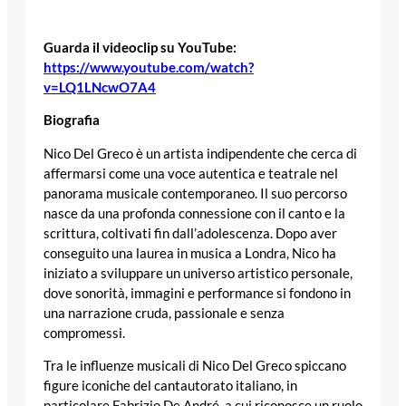
Guarda il videoclip su YouTube:
https://www.youtube.com/watch?
v=LQ1LNcwO7A4
Biografia
Nico Del Greco è un artista indipendente che cerca di
affermarsi come una voce autentica e teatrale nel
panorama musicale contemporaneo. Il suo percorso
nasce da una profonda connessione con il canto e la
scrittura, coltivati fin dall’adolescenza. Dopo aver
conseguito una laurea in musica a Londra, Nico ha
iniziato a sviluppare un universo artistico personale,
dove sonorità, immagini e performance si fondono in
una narrazione cruda, passionale e senza
compromessi.
Tra le influenze musicali di Nico Del Greco spiccano
figure iconiche del cantautorato italiano, in
particolare Fabrizio De André, a cui riconosce un ruolo