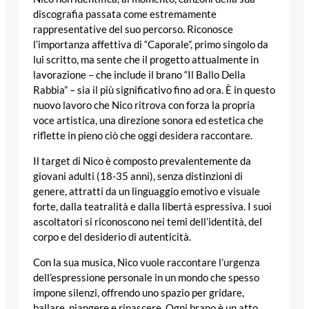
discografia passata come estremamente
rappresentative del suo percorso. Riconosce
l’importanza affettiva di “Caporale”, primo singolo da
lui scritto, ma sente che il progetto attualmente in
lavorazione – che include il brano “Il Ballo Della
Rabbia” – sia il più significativo fino ad ora. È in questo
nuovo lavoro che Nico ritrova con forza la propria
voce artistica, una direzione sonora ed estetica che
riflette in pieno ciò che oggi desidera raccontare.
Il target di Nico è composto prevalentemente da
giovani adulti (18-35 anni), senza distinzioni di
genere, attratti da un linguaggio emotivo e visuale
forte, dalla teatralità e dalla libertà espressiva. I suoi
ascoltatori si riconoscono nei temi dell’identità, del
corpo e del desiderio di autenticità.
Con la sua musica, Nico vuole raccontare l’urgenza
dell’espressione personale in un mondo che spesso
impone silenzi, offrendo uno spazio per gridare,
ballare, piangere e rinascere. Ogni brano è un atto