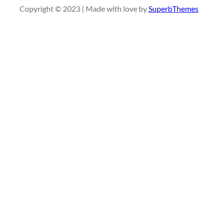
Copyright © 2023 | Made with love by
SuperbThemes
c
h