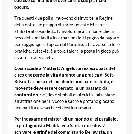
sotteso col mondo esoterico e le sue pratiche
oscure.
Tra questi due poli si muovono disinvolte le Regine
della notte, un gruppo di spregiudicate Mistress
affiliate al cosiddetto Diavolo, che altri non è che un
boss della malavita internazionale. Il pegno da pagare
per raggiungere l’apice del Paradiso attraverso le loro
pratiche, tuttavia, è alto, e talora la posta in gioco può
essere la stessa vita.
Così accade a Mattia D’Angelo, un ex acrobata del
circo che perde la vita durante una pratica di Soft-
Bdsm. La causa dell’incidente non pare fortuita, e il
movente deve essere cercato in un passato dai
contorni onirici
, dove simboli esoterici si mischiano
all’attrazione per il vuoto e sacro e profano giocano
una partita a scacchi col destino umano.
Per indagare nei misteri di un mondo a lei parallelo,
la protagonista Maddalena Santacroce dovrà
schivare le grinfie del commissario Bellavista, un