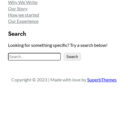
Why We Write
Our Story
How we started
Our Experience
Search
Looking for something specific? Try a search below!
S
Search
e
a
r
Copyright © 2023 | Made with love by
SuperbThemes
c
h