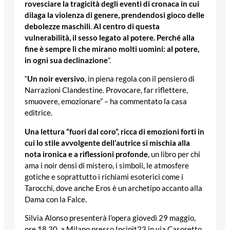
rovesciare la tragicità degli eventi di cronaca in cui
dilaga la violenza di genere, prendendosi gioco delle
debolezze maschili
.
Al centro di questa
vulnerabilità, il sesso legato al potere. Perché alla
fine è sempre lì che mirano molti uomini: al potere,
in ogni sua declinazione
”.
“
Un noir eversivo
, in piena regola con il pensiero di
Narrazioni Clandestine. Provocare, far riflettere,
smuovere, emozionare” – ha commentato la casa
editrice.
Una lettura “fuori dal coro”, ricca di emozioni forti in
cui lo stile avvolgente dell’autrice si mischia alla
nota ironica e a riflessioni profonde
, un libro per chi
ama i noir densi di mistero, i simboli, le atmosfere
gotiche e soprattutto i richiami esoterici come i
Tarocchi, dove anche Eros è un archetipo accanto alla
Dama con la Falce.
Silvia Alonso presenterà l’opera giovedì 29 maggio,
ore 18.30, a Milano presso Incipit23 in via Casoretto