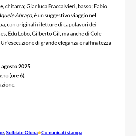
, chitarra; Gianluca Fraccalvieri, basso; Fabio
Aquele
Abraço
, è un suggestivo viaggio nel
 con originali riletture di capolavori dei
es, Edu Lobo, Gilberto Gil, ma anche di Cole
. Un’esecuzione di grande eleganza e raffinatezza
0 agosto 2025
gno (ore 6).
azione.
•
oe
, 
Solbiate Olona
Comunicati stampa