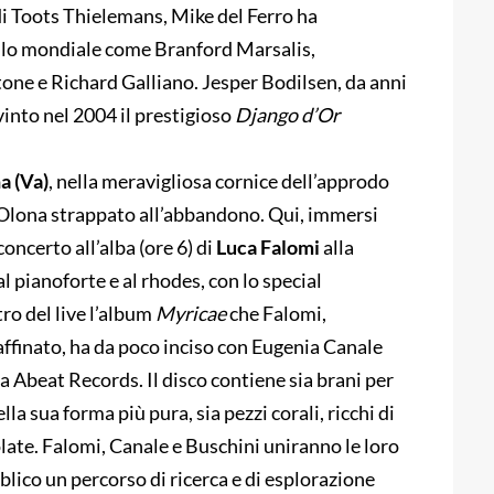
e di Toots Thielemans, Mike del Ferro ha
vello mondiale come Branford Marsalis,
ne e Richard Galliano. Jesper Bodilsen, da anni
vinto nel 2004 il prestigioso
Django d’Or
a (Va)
, nella meravigliosa cornice dell’approdo
e Olona strappato all’abbandono. Qui, immersi
concerto all’alba (ore 6) di
Luca Falomi
alla
al pianoforte e al rhodes, con lo special
tro del live l’album
Myricae
che Falomi,
affinato, ha da poco inciso con Eugenia Canale
ta Abeat Records. Il disco contiene sia brani per
lla sua forma più pura, sia pezzi corali, ricchi di
colate. Falomi, Canale e Buschini uniranno le loro
bblico un percorso di ricerca e di esplorazione