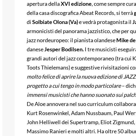
apertura della
XVI edizione
, come sempre curat
della casa discografica Abeat Records, si terrà
di
Solbiate Olona
(Va)
e vedrà protagonista il
J
armonicisti del panorama jazzistico, che per qu
jazz nordeuropeo: il pianista olandese
Mike de
danese
Jesper
Bodilsen
.
I tre musicisti esegui
grandi autori del jazz contemporaneo (tra cui K
Toots Thielemans) e suggestive rivisitazioni con
molto felice di aprire la nuova edizione di
JAZZ
progetto a cui tengo in modo particolare
– dich
immensi musicisti che hanno suonato sui palch
De Aloe annovera nel suo curriculum collaborazi
Kurt Rosenwinkel, Adam Nussbaum, Paul Wertic
John Helliwell dei Supertramp, Eliot Zigmund, 
Massimo Ranieri e molti altri. Ha oltre 50 album