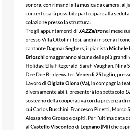
sonora, con rimandi alla musica da camera, al 
concerto sarà possibile partecipare alla seduta
colazione presso la struttura.
Tre gli appuntamenti di
JAZZaltro
nel mese su
presso Villa Ottolini Tosi, andrà in scena il con
cantante
Dagmar
Segbers
, il pianista
Michele 
Brioschi
omaggeranno alcune delle più grandi vo
Holiday, Ella Fitzgerald, Sarah Vaughan, Nina 
Dee Dee Bridgewater.
Venerdì 25 luglio
, pres
Lavoro di
Olgiate Olona (Va)
, la compagnia tea
diversamente abili, presenterà lo spettacolo
U
sostegno della cooperativa con la presenza di mu
cui Carlos Buschini, Francesco Pinetti, Marco
Alessandro Grosso e ospiti. Per l’ultima data d
al
Castello Visconteo
di
Legnano (Mi)
che ospit