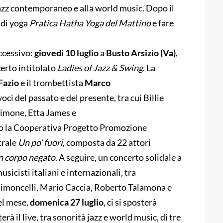
jazz contemporaneo e alla world music. Dopo il
 di yoga
Pratica
Hatha
Yoga del Mattino
e fare
ccessivo:
giovedì 10 luglio
a
Busto Arsizio (Va)
,
certo intitolato
Ladies of Jazz & Swing
. La
Fazio
e il trombettista
Marco
ci del passato e del presente, tra cui Billie
Simone, Etta James e
so la Cooperativa Progetto Promozione
trale
Un po’ fuori
, composta da 22 attori
n corpo negato
. A seguire, un concerto solidale a
sicisti italiani e internazionali, tra
 Simoncelli, Mario Caccia, Roberto Talamona e
el mese,
domenica 27 luglio
, ci si sposterà
erà il live, tra sonorità jazz e world music, di tre