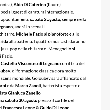
onica),
Aldo Di Caterino
(flauto)
special guest di caratura internazionale.
re appuntamenti:
sabato 2 agosto
, sempre nella
egnano
, andrà in scena il
chitarre,
Michele Fazio
al pianoforte e alle
rida
alla batteria. I quattro musicisti daranno
 jazz-pop della chitarra di Meneghello si
i Fazio.
l
Castello Visconteo di Legnano
con il trio del
oubev
, di formazione classica e ora molto
la scena mondiale. Goloubev sarà affiancato dal
rni
e da
Marco Zanoli
, batterista esperto e
nista
Gianluca Zanello
.
mma
sabato 30 agosto
presso il cortile del
el
Francesca Leone & Guido Di Leone