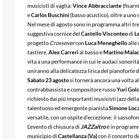
musicisti di vaglia:
Vince Abbracciante
(fisarm
e
Carlos
Buschini
(basso acustico), oltre a uno 
Nel mese di agosto sono in programma altri t
suggestiva cornice del
Castello Visconteo
di
L
progetto
Crossover
con
Luca Meneghello
alle 
tastiere,
Alex Carreri
al basso e
Martino Malac
vita a una performance in cui le audaci sonorità
uniranno alla delicatezza lirica del pianoforte d
Sabato 23 agosto
si tornerà ancora una volta a
contrabbassista e compositore russo
Yuri
Gol
richiesto dai più importanti musicisti jazz del
talentuoso ed emergente pianista
Simone
Loca
versatile, con un ospite d’eccezione: il sassofo
L’evento di chiusura di
JAZZaltro
è in progra
municipio di
Castellanza (Va)
con il concerto d