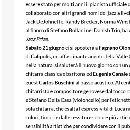
essere stato per molti anni il pianista ufficial
collaborato con altri grandi nomi del jazz a li
Jack DeJohnette, Randy Brecker, Norma Winsto
al fianco di Stefano Bollani nel Danish Trio, ha 
Jazz
Prize
.
Sabato 21 giugno
ci si sposterà a
Fagnano Olon
di
Calipolis
, un affascinante angolo della Vall
nella natura, si saluterà il nuovo giorno con un 
chitarra classica e baritona ed
Eugenia Canale
guest
Carlos
Buschini
al basso acustico. Al cen
chitarrista e compositore genovese dal tocco r
e Stefano Della Casa (violoncello) per l’etichet
sola chitarra, che esalta l’espressività di Luca ne
colori, timbri e dalle tessiture sonore più arti
sensibilità artistiche per condividere con il pu