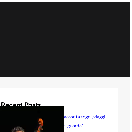
Recent Posts
Selly baby modella Italia racconta sogni, viaggi
e sentimenti in “Luna lei mi guarda”