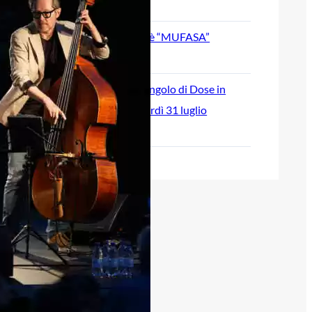
August 5, 2026
SVOSIL: il nuovo singolo è “MUFASA”
July 30, 2026
“Break Time” è il nuovo singolo di Dose in
radio e in digitale da venerdì 31 luglio
July 28, 2026