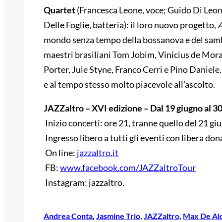
Quartet
(Francesca Leone, voce; Guido Di Leone
Delle Foglie, batteria): il loro nuovo progetto,
mondo senza tempo della bossanova e del samba,
maestri brasiliani Tom Jobim, Vinicius de Mora
Porter, Jule Styne, Franco Cerri e Pino Daniele
e al tempo stesso molto piacevole all’ascolto.
JAZZaltro
– XVI edizione – Dal 19 giugno al 3
Inizio concerti: ore 21, tranne quello del 21 giu
Ingresso libero a tutti gli eventi con libera don
On line:
jazzaltro.it
FB:
www.facebook.com/JAZZaltroTour
Instagram: jazzaltro.
Andrea Conta
, 
Jasmine Trio
, 
JAZZaltro
, 
Max De Al