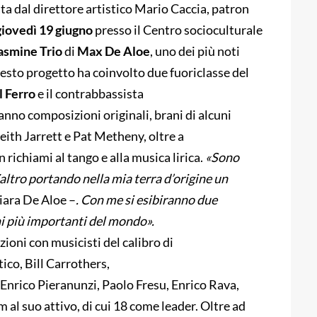
a dal direttore artistico Mario Caccia, patron
giovedì 19 giugno
presso il Centro socioculturale
asmine Trio
di
Max De Aloe
, uno dei più noti
esto progetto ha coinvolto due fuoriclasse del
l Ferro
e il contrabbassista
ranno composizioni originali, brani di alcuni
eith Jarrett e Pat Metheny, oltre a
 richiami al tango e alla musica lirica.
«Sono
altro
portando nella mia terra d’origine un
iara De Aloe –
. Con me si esibiranno due
i più importanti del mondo».
oni con musicisti del calibro di
o, Bill Carrothers,
Enrico Pieranunzi, Paolo Fresu, Enrico Rava,
 al suo attivo, di cui 18 come leader. Oltre ad