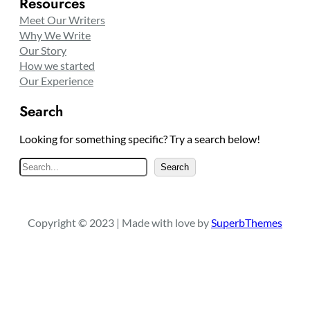
Resources
Meet Our Writers
Why We Write
Our Story
How we started
Our Experience
Search
Looking for something specific? Try a search below!
S
Search
e
a
r
Copyright © 2023 | Made with love by
SuperbThemes
c
h