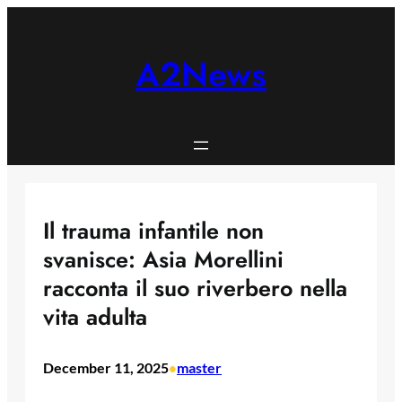
Skip
to
content
A2News
Il trauma infantile non
svanisce: Asia Morellini
racconta il suo riverbero nella
vita adulta
December 11, 2025
master
•