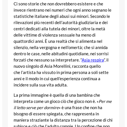
Ci sono storie che non dovrebbero esistere e che
invece rientrano nei numeri che ogni anno segnano le
statistiche italiane degli abusi sui minori. Secondo le
rilevazioni più recenti dell’autorità giudiziaria e dei
centri dedicati alla tutela dei minori, oltre la metà
delle vittime di violenza sessuale ha meno di
quattordici anni. È una realtà che si alimenta nel
silenzio, nella vergogna e nell’omertà; che si annida
dentro le case, nelle abitudini quotidiane, nei sorrisi
forzati che nessuno sa interpretare. “
Asia respira
”, il
nuovo singolo di Asia Morellini, racconta quello
che l’artista ha vissuto in prima persona a soli sette
anni e il modo in cui quell’esperienza continua a
incidere sulla sua vita adulta.
La prima immagine è quella di una bambina che
interpreta come un gioco ciò che gioco non è. «
Per me
il letto serve per dormire
» è una frase che non ha
bisogno di essere spiegata, che rappresenta in
maniera straziante la distanza tra la percezione di chi
subisce e ciò che l’adulto compie. Un confine che non