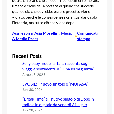
detto. Un brano che chiede il riconoscimento morale,
umano e civile della portata di quello che succede
quando ciò che dovrebbe essere protetto viene
violato: perché le conseguenze non riguardano solo
l’infanzia, ma tutto ciò che viene dopo.
Asa respira
, 
Asia Morellini
, 
Music
Comunicati
•
& Media Press
stampa
Recent Posts
Selly baby modella Italia racconta sogni,
viaggi e sentimenti in “Luna lei mi guarda”
August 5, 2026
SVOSIL: il nuovo singolo è “MUFASA”
July 30, 2026
“Break Time” è il nuovo singolo di Dose in
radio e in digitale da venerdì 31 luglio
July 28, 2026