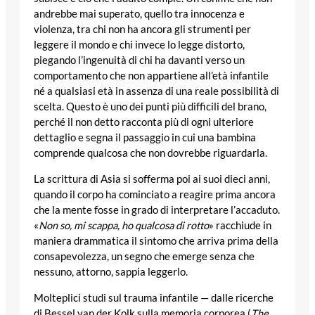
andrebbe mai superato, quello tra innocenza e
violenza, tra chi non ha ancora gli strumenti per
leggere il mondo e chi invece lo legge distorto,
piegando l’ingenuità di chi ha davanti verso un
comportamento che non appartiene all’età infantile
né a qualsiasi età in assenza di una reale possibilità di
scelta. Questo è uno dei punti più difficili del brano,
perché il non detto racconta più di ogni ulteriore
dettaglio e segna il passaggio in cui una bambina
comprende qualcosa che non dovrebbe riguardarla.
La scrittura di Asia si sofferma poi ai suoi dieci anni,
quando il corpo ha cominciato a reagire prima ancora
che la mente fosse in grado di interpretare l’accaduto.
«
Non so, mi scappa, ho qualcosa di rotto
» racchiude in
maniera drammatica il sintomo che arriva prima della
consapevolezza, un segno che emerge senza che
nessuno, attorno, sappia leggerlo.
Molteplici studi sul trauma infantile — dalle ricerche
di Bessel van der Kolk sulla memoria corporea (
The