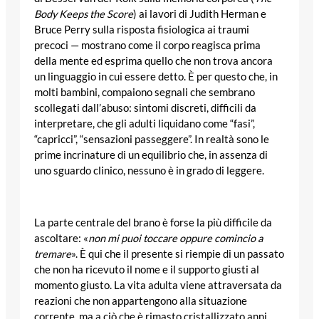
Body Keeps the Score
) ai lavori di Judith Herman e
Bruce Perry sulla risposta fisiologica ai traumi
precoci — mostrano come il corpo reagisca prima
della mente ed esprima quello che non trova ancora
un linguaggio in cui essere detto. È per questo che, in
molti bambini, compaiono segnali che sembrano
scollegati dall’abuso: sintomi discreti, difficili da
interpretare, che gli adulti liquidano come “fasi”,
“capricci”, “sensazioni passeggere”. In realtà sono le
prime incrinature di un equilibrio che, in assenza di
uno sguardo clinico, nessuno è in grado di leggere.
La parte centrale del brano è forse la più difficile da
ascoltare: «
non mi puoi toccare oppure comincio a
tremare
». È qui che il presente si riempie di un passato
che non ha ricevuto il nome e il supporto giusti al
momento giusto. La vita adulta viene attraversata da
reazioni che non appartengono alla situazione
corrente, ma a ciò che è rimasto cristallizzato anni