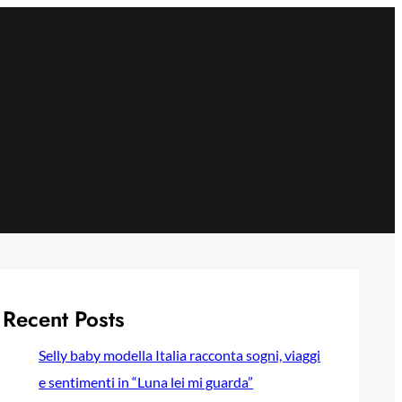
Recent Posts
Selly baby modella Italia racconta sogni, viaggi
e sentimenti in “Luna lei mi guarda”