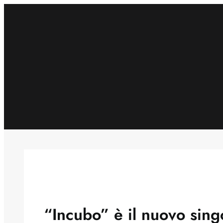
Skip
to
content
“Incubo” è il nuovo singo