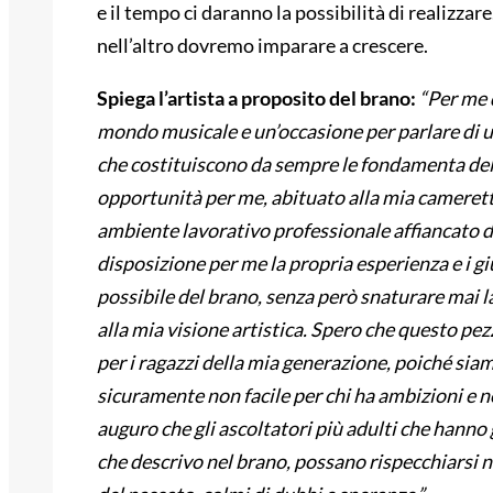
e il tempo ci daranno la possibilità di realizza
nell’altro dovremo imparare a crescere.
Spiega l’artista a proposito del brano
:
“
Per me 
mondo musicale e un’occasione per parlare di una
che costituiscono da sempre le fondamenta dell
opportunità per me, abituato alla mia cameretta
ambiente lavorativo professionale affiancato da
disposizione per me la propria esperienza e i giu
possibile del brano, senza però snaturare mai l
alla mia visione artistica. Spero che questo pez
per i ragazzi della mia generazione, poiché siam
sicuramente non facile per chi ha ambizioni e 
auguro che gli ascoltatori più adulti che hanno
che descrivo nel brano, possano rispecchiarsi nei