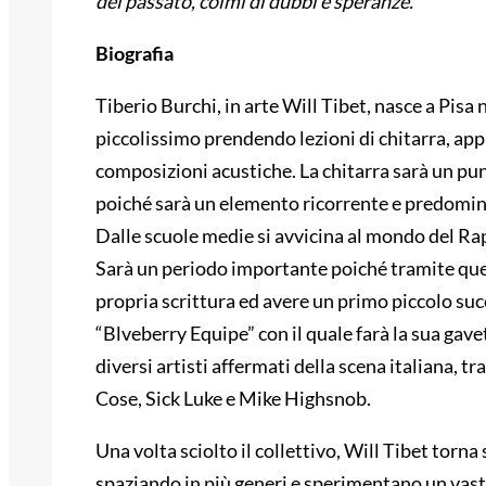
del passato, colmi di dubbi e speranze.”
Biografia
Tiberio Burchi, in arte Will Tibet, nasce a Pisa 
piccolissimo prendendo lezioni di chitarra, app
composizioni acustiche. La chitarra sarà un pu
poiché sarà un elemento ricorrente e predominan
Dalle scuole medie si avvicina al mondo del Rap
Sarà un periodo importante poiché tramite ques
propria scrittura ed avere un primo piccolo suc
“Blveberry Equipe” con il quale farà la sua gave
diversi artisti affermati della scena italiana, tr
Cose, Sick Luke e Mike Highsnob.
Una volta sciolto il collettivo, Will Tibet torna 
spaziando in più generi e sperimentano un vasto