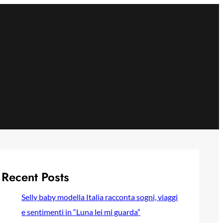
Recent Posts
Selly baby modella Italia racconta sogni, viaggi
e sentimenti in “Luna lei mi guarda”