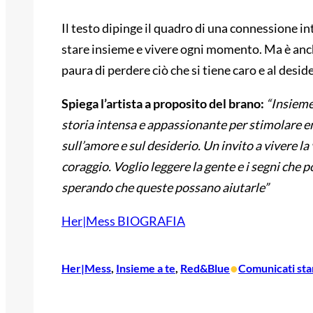
Il testo dipinge il quadro di una connessione i
stare insieme e vivere ogni momento. Ma è anche
paura di perdere ciò che si tiene caro e al desid
Spiega l’artista a proposito del brano:
“Insieme
storia intensa e appassionante per stimolare em
sull’amore e sul desiderio. Un invito a vivere la
coraggio.
Voglio leggere la gente e i segni che 
sperando che queste possano aiutarle”
Her|Mess BIOGRAFIA
•
Her|Mess
, 
Insieme a te
, 
Red&Blue
Comunicati st