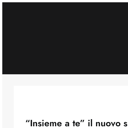
Skip
to
content
“Insieme a te” il nuovo s