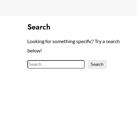
Search
Looking for something specific? Try a search
below!
S
Search
e
a
r
c
h