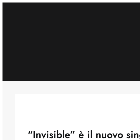
Skip
to
content
“Invisible” è il nuovo s