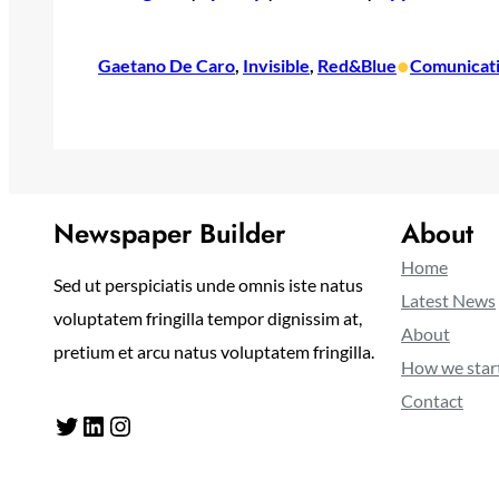
•
Gaetano De Caro
, 
Invisible
, 
Red&Blue
Comunicati
Newspaper Builder
About
Home
Sed ut perspiciatis unde omnis iste natus
Latest News
voluptatem fringilla tempor dignissim at,
About
pretium et arcu natus voluptatem fringilla.
How we star
Contact
Twitter
LinkedIn
Instagram