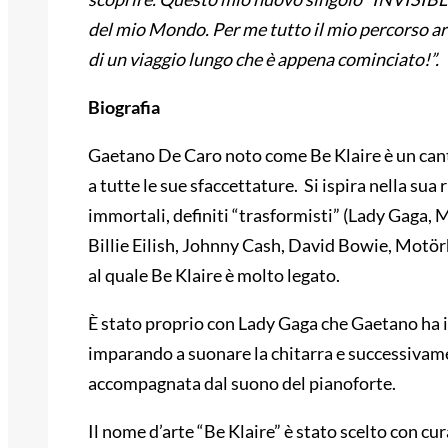
del mio Mondo. Per me tutto il mio percorso ar
di un viaggio lungo che è appena cominciato!”.
Biografia
Gaetano De Caro noto come Be Klaire è un cant
a tutte le sue sfaccettature. Si ispira nella sua 
immortali, definiti “trasformisti” (Lady Gaga
Billie Eilish, Johnny Cash, David Bowie, Motö
al quale Be Klaire è molto legato.
È stato proprio con Lady Gaga che Gaetano ha in
imparando a suonare la chitarra e successivam
accompagnata dal suono del pianoforte.
Il nome d’arte “Be Klaire” è stato scelto con cu