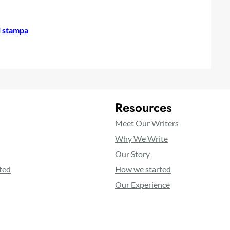
 stampa
Resources
Meet Our Writers
Why We Write
Our Story
ted
How we started
Our Experience