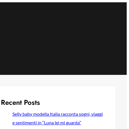
Recent Posts
Selly baby modella Italia racconta sogni, viaggi
e sentimenti in “Luna lei mi guarda”