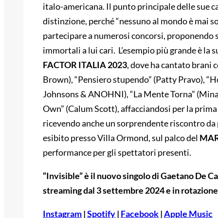
italo-americana. Il punto principale delle sue ca
distinzione, perché “nessuno al mondo è mai solo”
partecipare a numerosi concorsi, proponendo sia 
immortali a lui cari. L’esempio più grande è la
FACTOR ITALIA 2023
, dove ha cantato brani 
Brown), “Pensiero stupendo” (Patty Pravo), “
Johnsons & ANOHNI), “La Mente Torna” (Mina)
Own” (Calum Scott), affacciandosi per la prima 
ricevendo anche un sorprendente riscontro da p
esibito presso Villa Ormond, sul palco del
MAR
performance per gli spettatori presenti.
“Invisible” è il nuovo singolo di Gaetano De Ca
streaming dal 3 settembre 2024 e in rotazione
Instagram
|
Spotify
|
Facebook
|
Apple Music