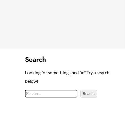
Search
Looking for something specific? Try a search
below!
S
Search
e
a
r