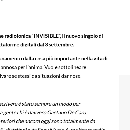
e radiofonica “INVISIBLE”, il nuovo singolo di
aforme digitali dal 3 settembre.
tanamento dalla cosa più importante nella vita di
 dannosa per l’anima. Vuole sottolineare
lvare se stessi da situazioni dannose.
scrivere è stato sempre un modo per
la gente chi è davvero Gaetano De Caro.
interiori che ancora oggi sono totalmente da
 distribuito da Sony Music, è un altro tassello