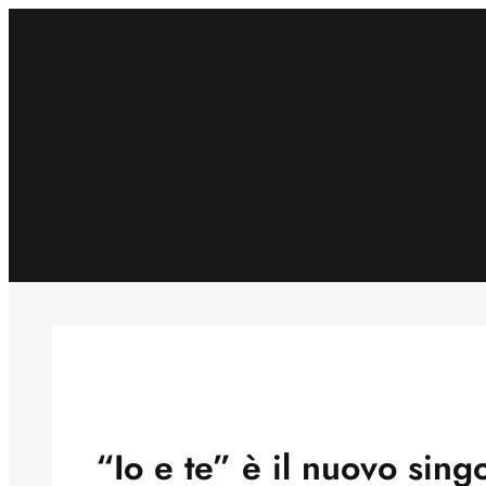
Skip
to
content
“Io e te” è il nuovo sin