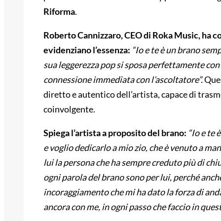
Riforma
.
Roberto Cannizzaro, CEO di Roka Music, ha c
evidenziano l’essenza:
“Io e te è un brano semp
sua leggerezza pop si sposa perfettamente con l
connessione immediata con l’ascoltatore”.
Ques
diretto e autentico dell’artista, capace di tra
coinvolgente.
Spiega l’artista a proposito del brano:
“Io e te
e voglio dedicarlo a mio zio, che è venuto a man
lui la persona che ha sempre creduto più di chi
ogni parola del brano sono per lui, perché anche 
incoraggiamento che mi ha dato la forza di anda
ancora con me, in ogni passo che faccio in ques