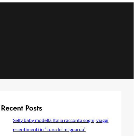
Recent Posts
Selly baby modella Italia racconta sogni, viaggi
e sentimenti in “Luna lei mi guarda”