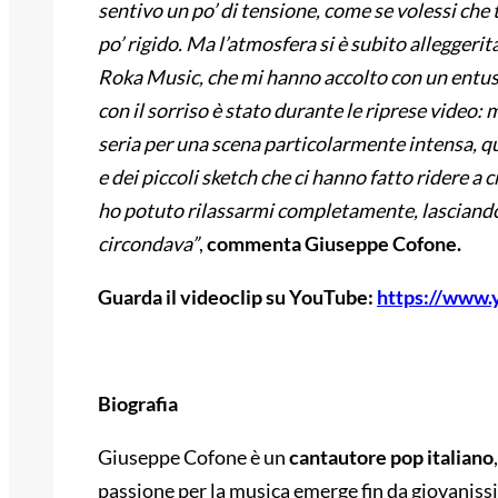
sentivo un po’ di tensione, come se volessi che 
po’ rigido. Ma l’atmosfera si è subito alleggerita
Roka Music, che mi hanno accolto con un entu
con il sorriso è stato durante le riprese video
seria per una scena particolarmente intensa, q
e dei piccoli sketch che ci hanno fatto ridere a 
ho potuto rilassarmi completamente, lasciandom
circondava”
,
commenta Giuseppe Cofone.
Guarda il videoclip su YouTube:
https://www
Biografia
Giuseppe Cofone è un
cantautore pop italiano
passione per la musica emerge fin da giovanis