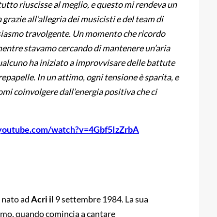
tutto riuscisse al meglio, e questo mi rendeva un
 grazie all’allegria dei musicisti e del team di
siasmo travolgente. Un momento che ricordo
: mentre stavamo cercando di mantenere un’aria
ualcuno ha iniziato a improvvisare delle battute
crepapelle. In un attimo, ogni tensione è sparita, e
i coinvolgere dall’energia positiva che ci
.youtube.com/watch?v=4Gbf5IzZrbA
, nato ad
Acri i
l 9 settembre 1984. La sua
simo, quando comincia a cantare