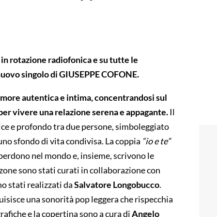
n rotazione radiofonica e su tutte le
il nuovo singolo di GIUSEPPE COFONE.
’amore autentica e intima, concentrandosi sul
 per vivere una relazione serena e appagante.
Il
ice e profondo tra due persone, simboleggiato
 uno sfondo di vita condivisa. La coppia
“io e te”
 perdono nel mondo e, insieme, scrivono le
zone sono stati curati in collaborazione con
no stati realizzati da
Salvatore Longobucco
.
quisisce una sonorità pop leggera che rispecchia
rafiche e la copertina sono a cura di
Angelo