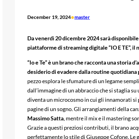
•
December 19, 2024
master
Da venerdì 20 dicembre 2024 sarà disponibile i
piattaforme di streaming digitale “IO E TE”, 
“Io e Te” è un brano che racconta una storia d
desiderio di evadere dalla routine quotidiana
pezzo esplora le sfumature di un legame sempl
dall’immagine di un abbraccio che si staglia su
diventa un microcosmo in cui gli innamorati si
pagine di un sogno. Gli arrangiamenti della can
Massimo Satta
, mentre il mix e il mastering so
Grazie a questi preziosi contributi, il brano ac
perfettamente lo stile di Giuseppe Cofone. Le g