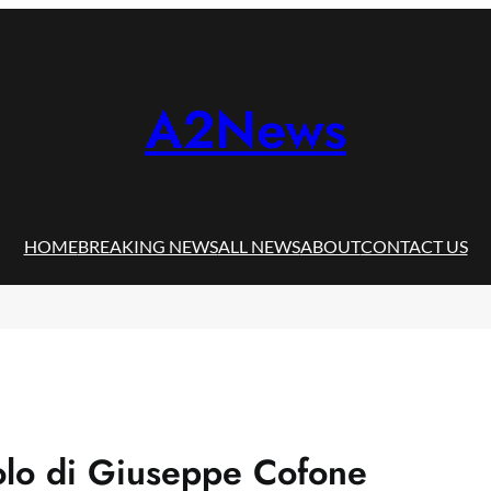
A2News
HOME
BREAKING NEWS
ALL NEWS
ABOUT
CONTACT US
golo di Giuseppe Cofone