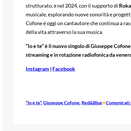
strutturato, e nel 2024, con il supporto di
Roka
musicale, esplorando nuove sonorità e progetti 
Cofone è oggi un cantautore che continua a rac
della vita attraverso la sua musica.
“Io e te” è il nuovo singolo di Giuseppe Cofone 
streaming e in rotazione radiofonica da vener
Instagram
|
Facebook
•
“Io e te”
, 
Giuseppe Cofone
, 
Red&Blue
Comunicati