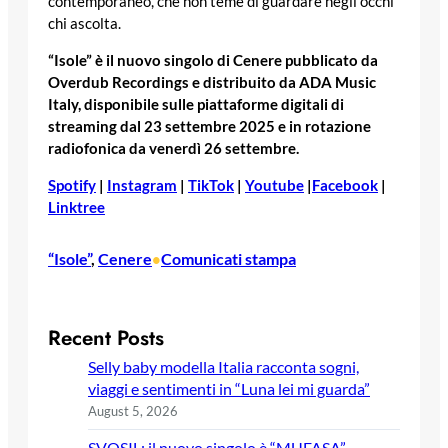
contemporaneo, che non teme di guardare negli occhi
chi ascolta.
“Isole” è il nuovo singolo di Cenere pubblicato da
Overdub Recordings e distribuito da ADA Music
Italy, disponibile sulle piattaforme digitali di
streaming dal 23 settembre 2025 e in rotazione
radiofonica da venerdì 26 settembre.
Spotify
|
Instagram
|
TikTok
|
Youtube
|
Facebook
|
Linktree
“Isole”
, 
Cenere
Comunicati stampa
•
Recent Posts
Selly baby modella Italia racconta sogni,
viaggi e sentimenti in “Luna lei mi guarda”
August 5, 2026
SVOSIL: il nuovo singolo è “MUFASA”