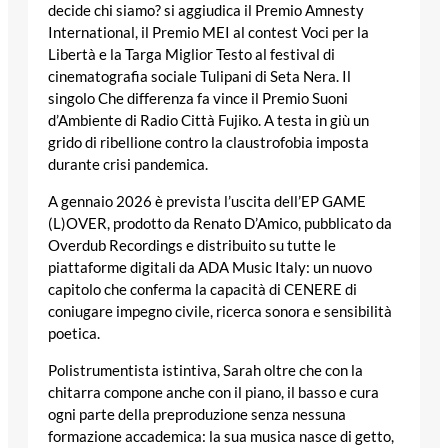
decide chi siamo? si aggiudica il Premio Amnesty
International, il Premio MEI al contest Voci per la
Libertà e la Targa Miglior Testo al festival di
cinematografia sociale Tulipani di Seta Nera. Il
singolo Che differenza fa vince il Premio Suoni
d’Ambiente di Radio Città Fujiko. A testa in giù un
grido di ribellione contro la claustrofobia imposta
durante crisi pandemica.
A gennaio 2026 è prevista l’uscita dell’EP GAME
(L)OVER, prodotto da Renato D’Amico, pubblicato da
Overdub Recordings e distribuito su tutte le
piattaforme digitali da ADA Music Italy: un nuovo
capitolo che conferma la capacità di CENERE di
coniugare impegno civile, ricerca sonora e sensibilità
poetica.
Polistrumentista istintiva, Sarah oltre che con la
chitarra compone anche con il piano, il basso e cura
ogni parte della preproduzione senza nessuna
formazione accademica: la sua musica nasce di getto,