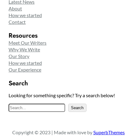
Latest News
About
How we started
Contact
Resources
Meet Our Writers
Why We Write
Our Story
How we started
Our Experience
Search
Looking for something specific? Try a search below!
S
Search
e
a
r
Copyright © 2023 | Made with love by
SuperbThemes
c