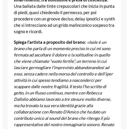
Una ballata dalle tinte crepuscolari che inizia in punta
di piedi, quasi chiedendo il permesso, per poi
procedere con un groove deciso, delay ipnotici e synth
che si intrecciano ad un grido malinconico sospeso tra
sogno e ricordi.
Spiega l’artista a proposito del brano:
«Isole è un
brano che parla di un momento preciso in cui mi sono
fermata ad ascoltare il dolore e la solitudine in quello
che viene chiamato “vuoto fertile”, un terreno in cui
lasciare germogliare l’imprevisto abbandonandosi ad
esso, senza cadere nella morsa del controllo e dell’iper
attività in cui spesso tendiamo a nasconderci per
scappare dalle nostre fragilità. Il testo l’ho scritto di
getto, in un flusso continuo, mentre con Rebecca
Dallolio abbiamo lavorato a tre stesure molto diverse,
ma ha trovato la sua vera identità grazie alla
collaborazione con Renato D’Amico che ha dato un
contributo unico al sound del brano che ritengo il più
rappresentativo del nostro immaginario sonoro. Renato