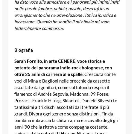
ha dato voce alle atmosfere e i panorami più intimi insiti
nelle parole (ombre, nebbia, nuvole, deserto) in un
arrangiamento che ha un’evoluzione ritmica ipnotica e
incessante. Quando ho sentito il mix finale mi sono
letteralmente commossa».
Biografia
Sarah Fornito, in arte CENERE, voce storica e
potente del panorama indie-rock bolognese, con
oltre 25 anni di carriera alle spalle.
Cresciuta con le
voci di Mina e Baglioni nelle orecchie da cassette
ascoltate dai genitori, come sottofondo respira il
flamenco di Andrés Segovia, Madonna, 99 Posse,
Prozac+, Frankie Hi-nrg, Skiantos, Daniele Silvestri e
tantissimi altri dischi ascoltati dai tre fratelli più
grandi. Divora ogni genere senza distinzioni. Fin da
bambina imbraccia la chitarra, ma è a cavallo degli gli
anni ’90 che la ritrova come compagna costante,
ispirata dalle note di PJ Harvey, Nirvana, Tracy