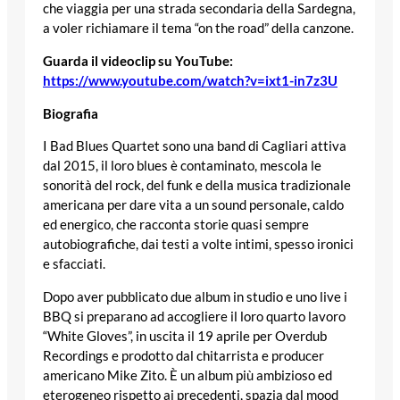
che viaggia per una strada secondaria della Sardegna,
a voler richiamare il tema “on the road” della canzone.
Guarda il videoclip su YouTube:
https://www.youtube.com/watch?v=ixt1-in7z3U
Biografia
I Bad Blues Quartet sono una band di Cagliari attiva
dal 2015, il loro blues è contaminato, mescola le
sonorità del rock, del funk e della musica tradizionale
americana per dare vita a un sound personale, caldo
ed energico, che racconta storie quasi sempre
autobiografiche, dai testi a volte intimi, spesso ironici
e sfacciati.
Dopo aver pubblicato due album in studio e uno live i
BBQ si preparano ad accogliere il loro quarto lavoro
“White Gloves”, in uscita il 19 aprile per Overdub
Recordings e prodotto dal chitarrista e producer
americano Mike Zito. È un album più ambizioso ed
eterogeneo rispetto ai precedenti, spazia dal mood