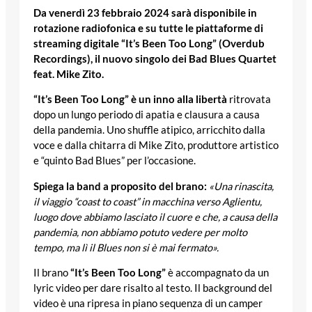
Da venerdì 23 febbraio 2024 sarà disponibile in
rotazione radiofonica e su tutte le piattaforme di
streaming digitale “It’s Been Too Long” (Overdub
Recordings), il nuovo singolo dei Bad Blues Quartet
feat. Mike Zito.
“It’s Been Too Long” è un inno alla libertà
ritrovata
dopo un lungo periodo di apatia e clausura a causa
della pandemia. Uno shuffle atipico, arricchito dalla
voce e dalla chitarra di Mike Zito, produttore artistico
e “quinto Bad Blues” per l’occasione.
Spiega la band a proposito del brano:
«Una rinascita,
il viaggio “coast to coast” in macchina verso Aglientu,
luogo dove abbiamo lasciato il cuore e che, a causa della
pandemia, non abbiamo potuto vedere per molto
tempo, ma lì il Blues non si è mai fermato».
Il brano
“It’s Been Too Long”
è accompagnato da un
lyric video per dare risalto al testo. Il background del
video è una ripresa in piano sequenza di un camper