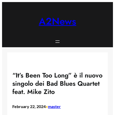
Skip
to
content
A2News
“It’s Been Too Long” è il nuovo
singolo dei Bad Blues Quartet
feat. Mike Zito
February 22, 2024
master
•