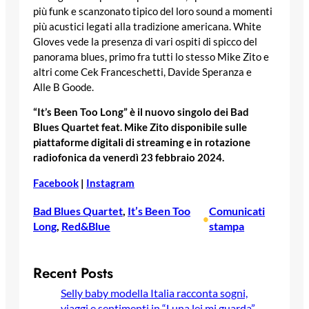
più funk e scanzonato tipico del loro sound a momenti
più acustici legati alla tradizione americana. White
Gloves vede la presenza di vari ospiti di spicco del
panorama blues, primo fra tutti lo stesso Mike Zito e
altri come Cek Franceschetti, Davide Speranza e
Alle B Goode.
“It’s Been Too Long” è il nuovo singolo dei Bad
Blues Quartet feat. Mike Zito disponibile sulle
piattaforme digitali di streaming e in rotazione
radiofonica da venerdì 23 febbraio 2024.
Facebook
|
Instagram
Bad Blues Quartet
, 
It’s Been Too
Comunicati
•
Long
, 
Red&Blue
stampa
Recent Posts
Selly baby modella Italia racconta sogni,
viaggi e sentimenti in “Luna lei mi guarda”