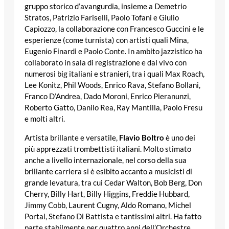
gruppo storico d’avangurdia, insieme a Demetrio
Stratos, Patrizio Fariselli, Paolo Tofani e Giulio
Capiozzo, la collaborazione con Francesco Guccini e le
esperienze (come turnista) con artisti quali Mina,
Eugenio Finardi e Paolo Conte. In ambito jazzistico ha
collaborato in sala di registrazione e dal vivo con
numerosi big italiani e stranieri, tra i quali Max Roach,
Lee Konitz, Phil Woods, Enrico Rava, Stefano Bollani,
Franco D’Andrea, Dado Moroni, Enrico Pieranunzi,
Roberto Gatto, Danilo Rea, Ray Mantilla, Paolo Fresu
e molti altri.
Artista brillante e versatile,
Flavio Boltro
è uno dei
più apprezzati trombettisti italiani. Molto stimato
anche a livello internazionale, nel corso della sua
brillante carriera si è esibito accanto a musicisti di
grande levatura, tra cui Cedar Walton, Bob Berg, Don
Cherry, Billy Hart, Billy Higgins, Freddie Hubbard,
Jimmy Cobb, Laurent Cugny, Aldo Romano, Michel
Portal, Stefano Di Battista e tantissimi altri. Ha fatto
parte stabilmente per quattro anni dell’Orchestre