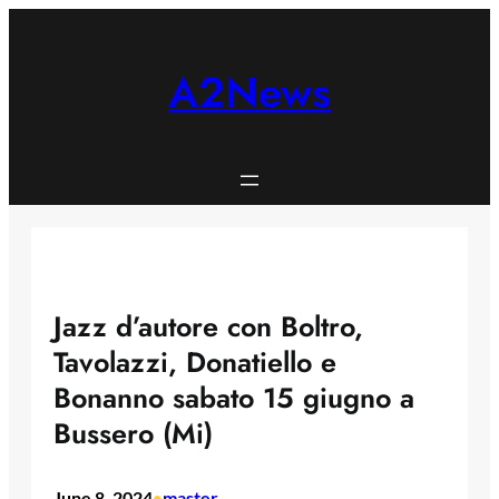
Skip
to
content
A2News
Jazz d’autore con Boltro,
Tavolazzi, Donatiello e
Bonanno sabato 15 giugno a
Bussero (Mi)
June 8, 2024
master
•