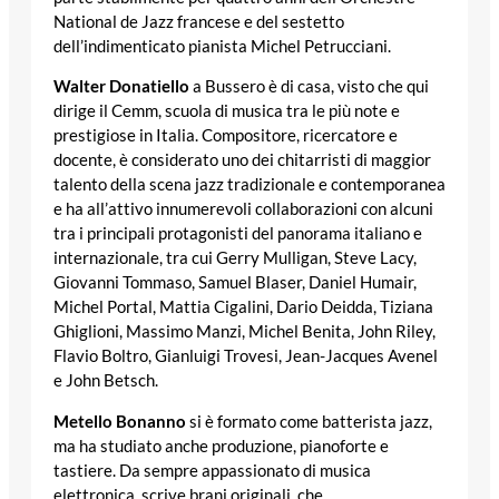
National de Jazz francese e del sestetto
dell’indimenticato pianista Michel Petrucciani.
Walter Donatiello
a Bussero è di casa, visto che qui
dirige il Cemm, scuola di musica tra le più note e
prestigiose in Italia. Compositore, ricercatore e
docente, è considerato uno dei chitarristi di maggior
talento della scena jazz tradizionale e contemporanea
e ha all’attivo innumerevoli collaborazioni con alcuni
tra i principali protagonisti del panorama italiano e
internazionale, tra cui Gerry Mulligan, Steve Lacy,
Giovanni Tommaso, Samuel Blaser, Daniel Humair,
Michel Portal, Mattia Cigalini, Dario Deidda, Tiziana
Ghiglioni, Massimo Manzi, Michel Benita, John Riley,
Flavio Boltro, Gianluigi Trovesi, Jean-Jacques Avenel
e John Betsch.
Metello Bonanno
si è formato come batterista jazz,
ma ha studiato anche produzione, pianoforte e
tastiere. Da sempre appassionato di musica
elettronica, scrive brani originali, che