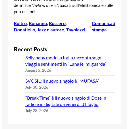
definisce
“hybrid music”
, basati sull’elettronica e sulle
percussioni.
Boltro
, 
Bonanno
, 
Bussero
, 
Comunicati
•
Donatiello
, 
Jazz d’autore
, 
Tavolazzi
stampa
Recent Posts
Selly baby modella Italia racconta sogni,
viaggi e sentimenti in “Luna lei mi guarda”
August 5, 2026
SVOSIL: il nuovo singolo è “MUFASA”
July 30, 2026
“Break Time” è il nuovo singolo di Dose in
radio e in digitale da venerdì 31 luglio
July 28, 2026