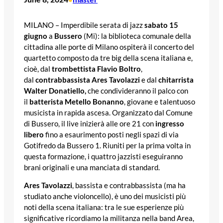
MILANO – Imperdibile serata di jazz
sabato 15
giugno
a
Bussero
(Mi): la biblioteca comunale della
cittadina alle porte di Milano ospiterà il concerto del
quartetto composto da tre big della scena italiana e,
cioè, dal
trombettista Flavio Boltro
,
dal
contrabbassista Ares Tavolazzi
e dal
chitarrista
Walter Donatiello,
che condivideranno il palco con
il
batterista
Metello Bonanno
, giovane e talentuoso
musicista in rapida ascesa. Organizzato dal Comune
di Bussero, il live inizierà alle ore 21 con
ingresso
libero
fino a esaurimento posti negli spazi di via
Gotifredo da Bussero 1. Riuniti per la prima volta in
questa formazione, i quattro jazzisti eseguiranno
brani originali e una manciata di standard.
Ares Tavolazzi
, bassista e contrabbassista (ma ha
studiato anche violoncello), è uno dei musicisti più
noti della scena italiana: tra le sue esperienze più
significative ricordiamo la militanza nella band Area,